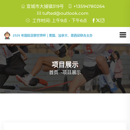
宣城市大捕镇319号
+13594780264
tufted@outlook.com
工作时间: 上午9点 - 下午6点
项目展示
首页
-
项目展示