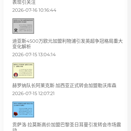
表现引关注
2026-07-16 10:16:44
迪亚斯4500万欧元加盟利物浦引发英超争冠格局重大
变化解析
2026-07-15 13:04:14
赫罗纳队长阿莱克斯·加西亚正式转会加盟勒沃库森
2026-07-15 12:07:21
贡萨洛·拉莫斯高价加盟巴黎圣日耳曼引发转会市场震
动