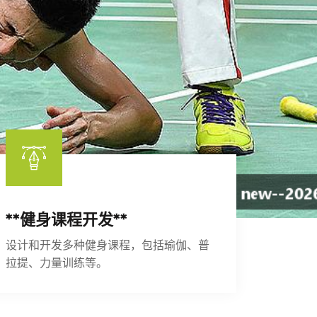
**健身课程开发**
设计和开发多种健身课程，包括瑜伽、普
拉提、力量训练等。