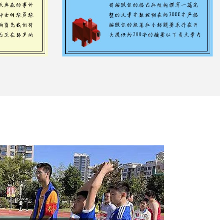
加西亚正
贡萨洛·拉莫斯高价加盟巴黎圣
日耳曼引发转会市场震动