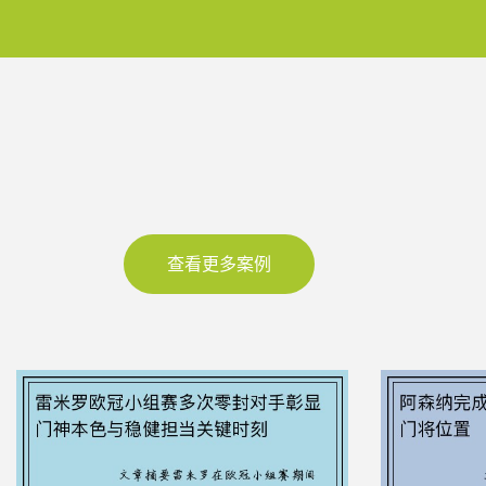
查看更多案例