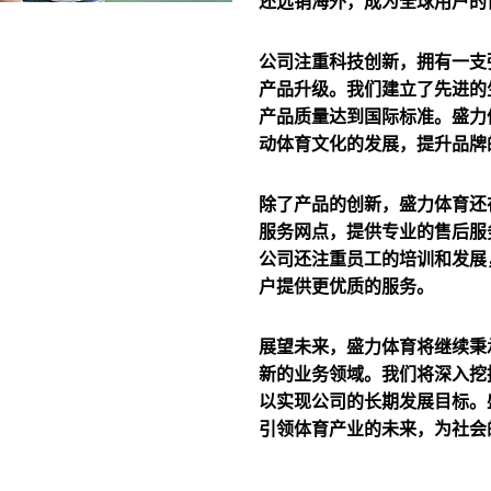
还远销海外，成为全球用户的
公司注重科技创新，拥有一支
产品升级。我们建立了先进的
产品质量达到国际标准。盛力
动体育文化的发展，提升品牌
除了产品的创新，盛力体育还
服务网点，提供专业的售后服
公司还注重员工的培训和发展
户提供更优质的服务。
展望未来，盛力体育将继续秉
新的业务领域。我们将深入挖
以实现公司的长期发展目标。
引领体育产业的未来，为社会