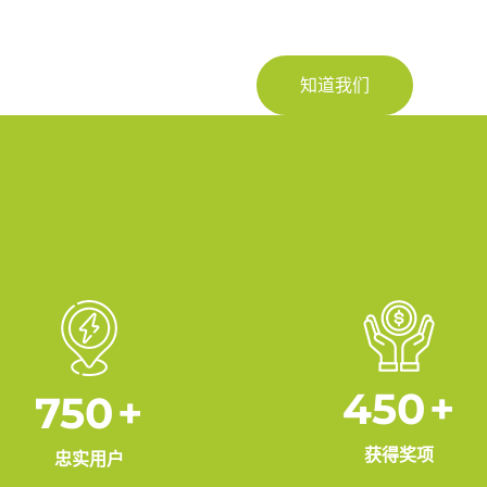
知道我们
450
+
750
+
获得奖项
忠实用户