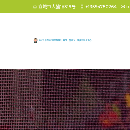
宣城市大捕镇319号
+13594780264
t