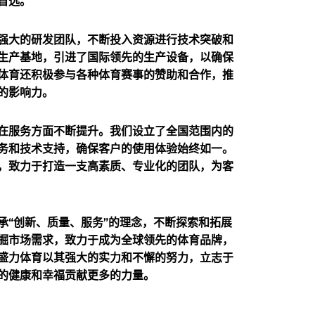
首选。
强大的研发团队，不断投入资源进行技术突破和
生产基地，引进了国际领先的生产设备，以确保
体育还积极参与各种体育赛事的赞助和合作，推
的影响力。
在服务方面不断提升。我们设立了全国范围内的
务和技术支持，确保客户的使用体验始终如一。
，致力于打造一支高素质、专业化的团队，为客
承“创新、质量、服务”的理念，不断探索和拓展
掘市场需求，致力于成为全球领先的体育品牌，
盛力体育以其强大的实力和不懈的努力，立志于
的健康和幸福贡献更多的力量。