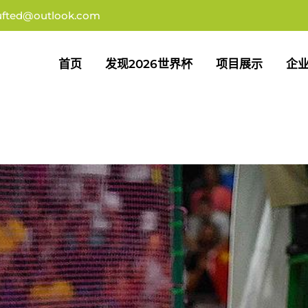
ufted@outlook.com
首页
发现2026世界杯
项目展示
企