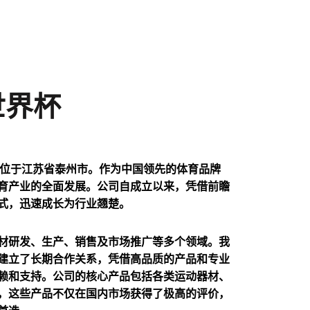
世界杯
总部位于江苏省泰州市。作为中国领先的体育品牌
育产业的全面发展。公司自成立以来，凭借前瞻
式，迅速成长为行业翘楚。
材研发、生产、销售及市场推广等多个领域。我
建立了长期合作关系，凭借高品质的产品和专业
赖和支持。公司的核心产品包括各类运动器材、
，这些产品不仅在国内市场获得了极高的评价，