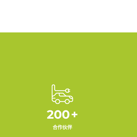
200
+
合作伙伴