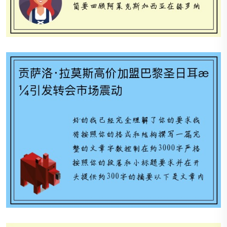
萨卡对阵巴萨欧协联关键战状态评估与胜负
走向解析全面表现前瞻