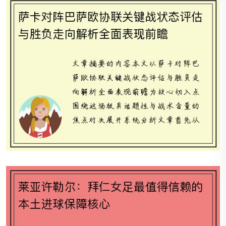
莱亚许勒尔：拜仁女足最值得信赖的本土进
球保障核心