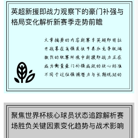
聚焦世界杯核心球员状态追踪解析赛场胜负
关键因素变化趋势与战术影响