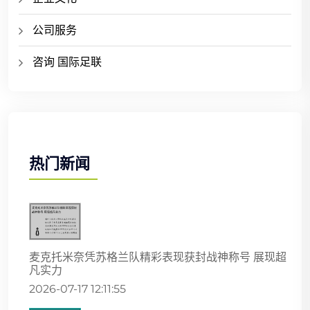
公司服务
咨询 国际足联
热门新闻
麦克托米奈凭苏格兰队精彩表现获封战神称号 展现超
凡实力
2026-07-17 12:11:55