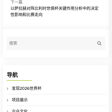
下一篇
以萨拉赫对阵比利时世俱杯关键作用分析中的决定
性影响和比赛走向
导航
发现2026世界杯
项目展示
企业文化