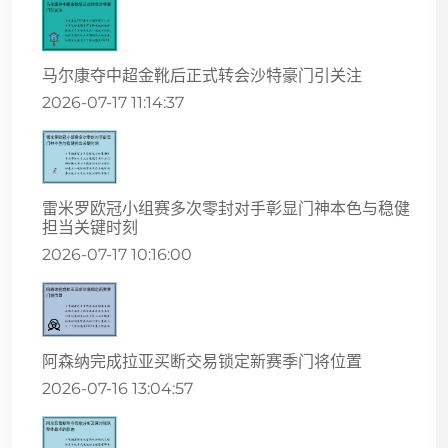
马尔康夺中超金靴后正式转会沙特豪门引关注
2026-07-17 11:14:37
雷米罗欧冠小组赛多次零封对手彰显门神本色与稳健
担当关键时刻
2026-07-17 10:16:00
阿森纳完成拉亚买断交易锁定新赛季门将位置
2026-07-16 13:04:57