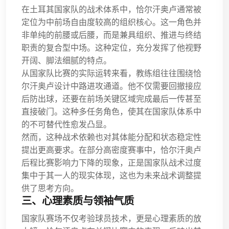
在土耳其国家队的战术体系中，恰尔汗奥卢通常被
定位为中前场自由度较高的组织核心。这一角色并
非单纯的前腰或后腰，而是兼具组织、推进与终结
职责的复合型中场。这种定位，充分发挥了他视野
开阔、脚法细腻的特点。
从国家队比赛的实际运转来看，教练组往往围绕恰
尔汗奥卢设计中路进攻通道。他不仅需要回撤接应
后防出球，还要在前场关键区域完成最后一传甚至
直接破门。这种多任务角色，使其在国家队体系中
的不可替代性愈发凸显。
然而，这种战术依赖也对其体能分配和状态稳定性
提出更高要求。在部分高密度赛事中，恰尔汗奥卢
后程比赛影响力下降的现象，正是国家队战术过度
集中于其一人的现实体现，这也为未来战术调整提
供了思考方向。
三、心理素质与领袖气质
国家队赛场不仅考验球员技术，更是心理素质的放