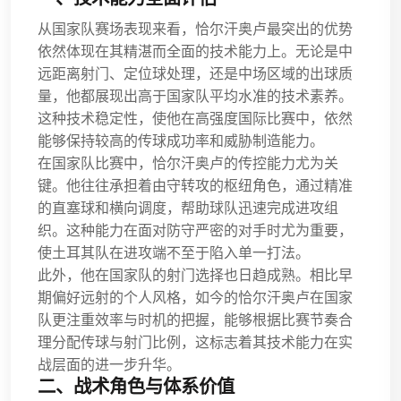
从国家队赛场表现来看，恰尔汗奥卢最突出的优势
依然体现在其精湛而全面的技术能力上。无论是中
远距离射门、定位球处理，还是中场区域的出球质
量，他都展现出高于国家队平均水准的技术素养。
这种技术稳定性，使他在高强度国际比赛中，依然
能够保持较高的传球成功率和威胁制造能力。
在国家队比赛中，恰尔汗奥卢的传控能力尤为关
键。他往往承担着由守转攻的枢纽角色，通过精准
的直塞球和横向调度，帮助球队迅速完成进攻组
织。这种能力在面对防守严密的对手时尤为重要，
使土耳其队在进攻端不至于陷入单一打法。
此外，他在国家队的射门选择也日趋成熟。相比早
期偏好远射的个人风格，如今的恰尔汗奥卢在国家
队更注重效率与时机的把握，能够根据比赛节奏合
理分配传球与射门比例，这标志着其技术能力在实
战层面的进一步升华。
二、战术角色与体系价值