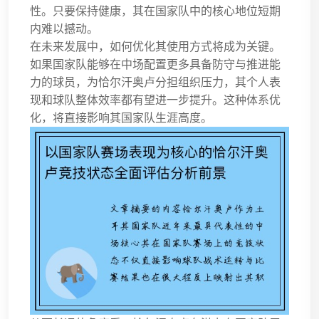
性。只要保持健康，其在国家队中的核心地位短期
内难以撼动。
在未来发展中，如何优化其使用方式将成为关键。
如果国家队能够在中场配置更多具备防守与推进能
力的球员，为恰尔汗奥卢分担组织压力，其个人表
现和球队整体效率都有望进一步提升。这种体系优
化，将直接影响其国家队生涯高度。