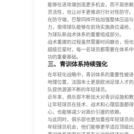
能够在进攻端创造更多机会，而不是依赖
灵活性，也让对手更难进行针对性防守。
在防守端，巴黎同样开始加强整体压迫与
力，使得球队能够在前场实施高位逼抢，
为球队新战术体系的重要组成部分。
战术重建的过程虽然需要时间磨合，但也
超级巨星时，每一名球员都需要在体系中
功的重要基础。
三、青训体系持续强化
在年轻化战略中，青训体系的重要性被进
地理位置，法国本土更是欧洲足球人才的
队提供源源不断的年轻球员。
近年来，俱乐部不断加大对青训设施和教
让年轻球员在技术、战术和心理层面都得
心，也能够减少对高价引援的依赖。
与此同时，俱乐部也更加重视年轻球员向
年轻球员机会，他们能够更早适应顶级比