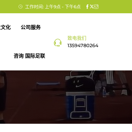
工作时间: 上午9点 - 下午6点
业文化
公司服务
致电我们
13594780264
咨询 国际足联