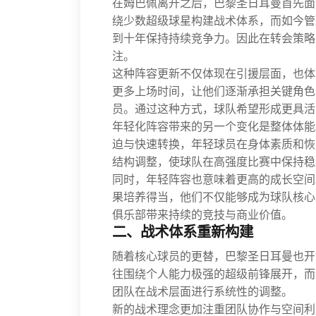
在姆巴佩离开之后，巴黎圣日耳曼首先面
绕少数超级球星构建战术体系，而如今管
到十年保持持续竞争力。因此在转会策略
注。
这种阵容更新不仅体现在引援层面，也体
更多上场时间，让他们逐渐承担关键角色
员。通过这种方式，球队希望形成更具活
年轻化阵容带来的另一个变化是整体体能
迫与快速转换，年轻球员在身体素质和恢
结构调整，使球队在高强度比赛中保持稳
同时，年轻阵容也意味着更高的成长空间
果培养得当，他们不仅能够成为球队核心
俱乐部带来持续的竞技与商业价值。
二、战术体系重新构建
随着核心球员的更替，巴黎圣日耳曼也开
往围绕个人能力极强的超级前锋展开，而
团队在战术层面进行系统性的调整。
新的战术理念更加注重团队协作与空间利