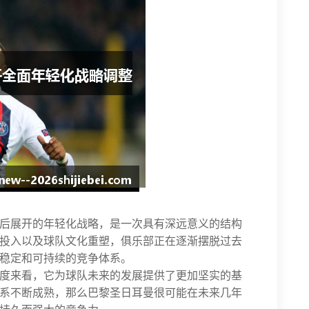
后展开的年轻化战略，是一次具有深远意义的结构
投入以及球队文化重塑，俱乐部正在逐渐摆脱过去
稳定和可持续的竞争体系。
度来看，它为球队未来的发展提供了更加坚实的基
系不断成熟，那么巴黎圣日耳曼很可能在未来几年