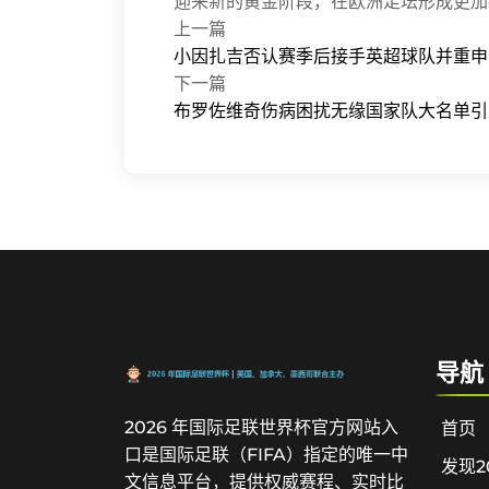
迎来新的黄金阶段，在欧洲足坛形成更加
上一篇
小因扎吉否认赛季后接手英超球队并重申
下一篇
布罗佐维奇伤病困扰无缘国家队大名单引
导航
2026 年国际足联世界杯官方网站入
首页
口是国际足联（FIFA）指定的唯一中
发现2
文信息平台，提供权威赛程、实时比