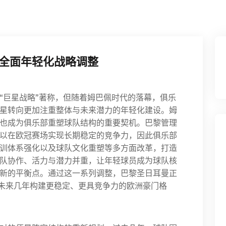
全面年轻化战略调整
“巨星战略”著称，但随着姆巴佩时代的落幕，俱乐
星转向更加注重整体与未来潜力的年轻化建设。姆
也成为俱乐部重塑球队结构的重要契机。巴黎管理
以在欧冠赛场实现长期稳定的竞争力，因此俱乐部
训体系强化以及球队文化重塑等多方面改革，打造
队协作、活力与潜力并重，让年轻球员成为球队核
新的平衡点。通过这一系列调整，巴黎圣日耳曼正
在未来几年构建更稳定、更具竞争力的欧洲豪门格