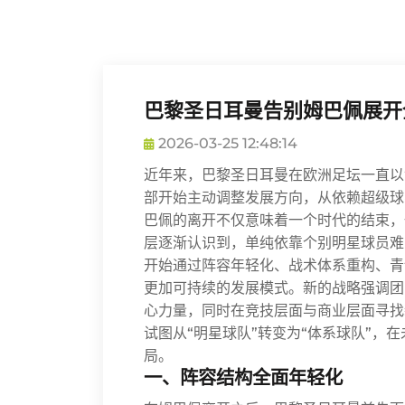
巴黎圣日耳曼告别姆巴佩展开
2026-03-25 12:48:14
近年来，巴黎圣日耳曼在欧洲足坛一直以
部开始主动调整发展方向，从依赖超级球
巴佩的离开不仅意味着一个时代的结束，
层逐渐认识到，单纯依靠个别明星球员难
开始通过阵容年轻化、战术体系重构、青
更加可持续的发展模式。新的战略强调团
心力量，同时在竞技层面与商业层面寻找
试图从“明星球队”转变为“体系球队”，
局。
一、阵容结构全面年轻化