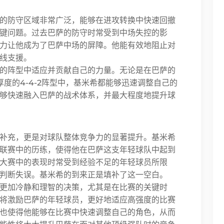
的防守区域非常广泛，能够在进攻转换中快速回撤
键问题。过去巴萨的防守时常受到中场失控的影
力让他成为了巴萨中场的屏障。他能有效地阻止对
线支援。
的阵型中适应并贡献自己的力量。无论是在巴萨的
厚度的4-4-2阵型中，基米希都能够迅速调整自己的
够快速融入巴萨的战术体系，并最大程度地提升球
补充，更是对球队整体竞争力的显著提升。基米希
联赛中的历练，使得他在巴萨这支年轻球队中起到
大赛中的表现时常受到经验不足的年轻球员所限
判断失误。基米希的到来正是填补了这一空白。
更加冷静和理智的决策，尤其是在比赛的关键时
将激励巴萨的年轻球员，更好地适应高强度的比赛
也使得他能够在比赛中快速调整自己的角色，从而