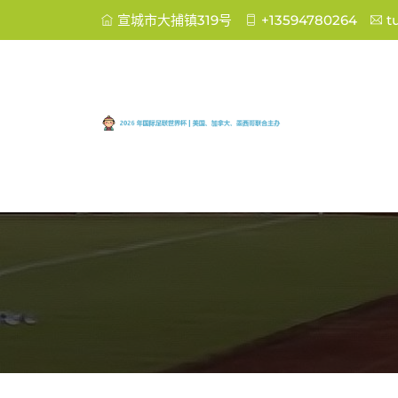
宣城市大捕镇319号
+13594780264
t