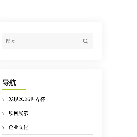
导航
发现2026世界杯
项目展示
企业文化