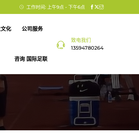
工作时间: 上午9点 - 下午6点
业文化
公司服务
致电我们
13594780264
咨询 国际足联