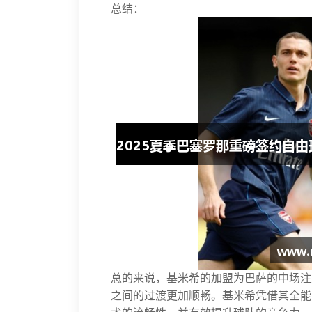
总结：
总的来说，基米希的加盟为巴萨的中场注
之间的过渡更加顺畅。基米希凭借其全能