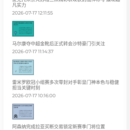
凡实力
2026-07-17 12:11:55
马尔康夺中超金靴后正式转会沙特豪门引关注
2026-07-17 11:14:37
雷米罗欧冠小组赛多次零封对手彰显门神本色与稳健
担当关键时刻
2026-07-17 10:16:00
阿森纳完成拉亚买断交易锁定新赛季门将位置