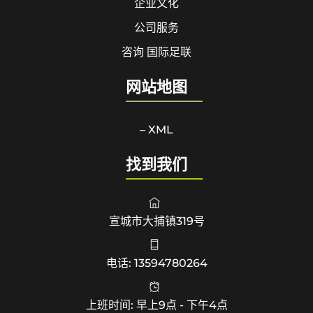
企业文化
公司服务
咨询 国际足联
网站地图
– XML
找到我们
宣城市大捕镇319号
电话: 13594780264
上班时间: 早上9点 - 下午4点