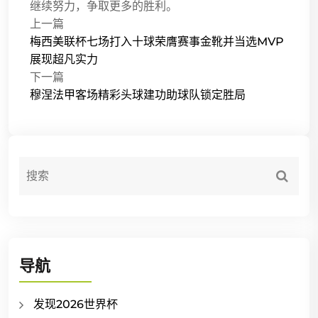
继续努力，争取更多的胜利。
上一篇
梅西美联杯七场打入十球荣膺赛事金靴并当选MVP
展现超凡实力
下一篇
穆涅法甲客场精彩头球建功助球队锁定胜局
导航
发现2026世界杯