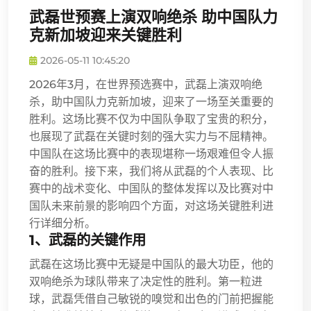
武磊世预赛上演双响绝杀 助中国队力
克新加坡迎来关键胜利
2026-05-11 10:45:20
2026年3月，在世界预选赛中，武磊上演双响绝
杀，助中国队力克新加坡，迎来了一场至关重要的
胜利。这场比赛不仅为中国队争取了宝贵的积分，
也展现了武磊在关键时刻的强大实力与不屈精神。
中国队在这场比赛中的表现堪称一场艰难但令人振
奋的胜利。接下来，我们将从武磊的个人表现、比
赛中的战术变化、中国队的整体发挥以及比赛对中
国队未来前景的影响四个方面，对这场关键胜利进
行详细分析。
1、武磊的关键作用
武磊在这场比赛中无疑是中国队的最大功臣，他的
双响绝杀为球队带来了决定性的胜利。第一粒进
球，武磊凭借自己敏锐的嗅觉和出色的门前把握能