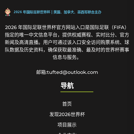
2026 年国际足联世界杯官方网站入口是国际足联（FIFA）
指定的唯一中文信息平台，提供权威赛程、实时比分、官方
新闻及高清直播。用户可通过该入口安全访问购票系统、球
队数据及历史资料，确保获取最准确、最及时的世界杯赛事
信息与服务。
邮箱:tufted@outlook.com
导航
首页
发现2026世界杯
项目展示