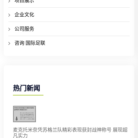
项目展示
企业文化
公司服务
咨询 国际足联
热门新闻
麦克托米奈凭苏格兰队精彩表现获封战神称号 展现超
凡实力