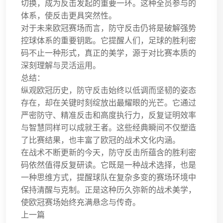
切换，成为反击发起的重要一环。这种全员参与的
体系，使反击更具突然性。
对于未来欧冠赛场而言，防守反击仍将是破解强势
控球体系的重要钥匙。它提醒人们，足球的胜利密
码不止一种形式，真正的美学，源于对比赛本质的
深刻理解与灵活运用。
总结：
纵观欧冠历史，防守反击始终以低调而坚韧的姿态
存在，却在关键时刻绽放出最耀眼的光芒。它通过
严密防守、精准反击和高度执行力，反复证明效率
与智慧同样可以成就王者。这些经典瞬间不仅塑造
了比赛结果，也丰富了欧冠的战术文化内涵。
在战术不断更新的今天，防守反击所蕴含的胜利密
码依然值得反复研读。它既是一种战术选择，也是
一种思维方式，提醒球队在复杂多变的赛场环境中
保持清醒与克制。正是这种历久弥新的战术美学，
使欧冠赛场始终充满悬念与传奇。
上一篇