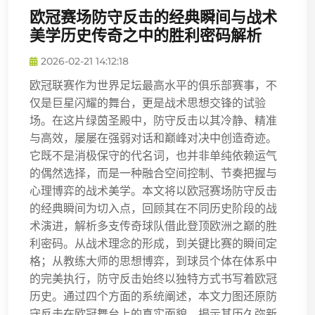
欧冠赛场防守反击的经典瞬间与战术
美学历史传奇之中的胜利密码解析
2026-02-21 14:12:18
欧冠联赛作为世界足坛最高水平的俱乐部赛事，不
仅是巨星闪耀的舞台，更是战术思想交锋的试验
场。在这片绿茵圣殿中，防守反击以其冷静、精准
与高效，屡屡在强弱对话和巅峰对决中创造奇迹。
它既不是消极保守的代名词，也并非单纯依赖运气
的偶然选择，而是一种融合空间控制、节奏把握与
心理博弈的战术美学。本文将以欧冠赛场防守反击
的经典瞬间为切入点，回顾其在不同历史阶段的战
术演进，解析多支传奇球队借此登顶欧洲之巅的胜
利密码。从战术理念的形成，到关键比赛的瞬间定
格；从教练大师的思想博弈，到球员个体在体系中
的完美执行，防守反击始终以独特方式书写着欧冠
历史。通过四个方面的系统阐述，本文力图还原防
守反击在欧冠舞台上的真实面貌，揭示其历久弥新