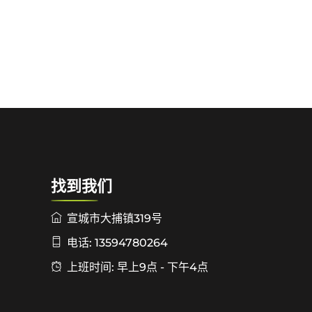
找到我们
宣城市大捕镇319号
电话: 13594780264
上班时间: 早上9点 - 下午4点