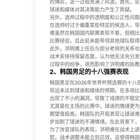
的博弈，这一过程充满了风波。首先，足
球迷和媒体对其决策能力产生了质疑。
另外，选帅过程中的透明度和公正性问题
在选帅时过于偏重某些特定的候选人，导
甫虽然在韩国国内联赛表现不差，但相比
比赛经验，且此前未能带领其他球队取得
此外，洪明甫上任后与部分老将的关系也
战术安排持保留态度，认为他无法充分发
过程中的纷争，进而影响了洪明甫的执教
2、韩国男足的十八强赛表现
韩国男足在2026年世界杯预选赛的十
现远未达到球迷和媒体的预期。在多场比
出现了不小的漏洞，导致了成绩的不稳定
尤其是在主场的比赛中，球迷的情绪更为
期望值极高。韩国队的开局表现让球迷难
步加剧了球迷的不满情绪。在此背景下，
为了改变球队的表现，洪明甫在战术上进
契，战术调整未能立刻见效，这使得韩国