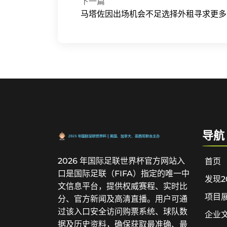
下一篇
马塔佐因出场机会不足选择外租寻求更多
导航
2026 年国际足联世界杯官方网站入
首页
口是国际足联（FIFA）指定的唯一中
发现2
文信息平台，提供权威赛程、实时比
项目
分、官方新闻及高清直播。用户可通
过该入口安全访问购票系统、球队数
企业
据及历史资料，确保获取最准确、最