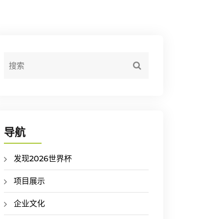
导航
发现2026世界杯
项目展示
企业文化