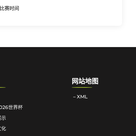
比赛时间
网站地图
– XML
026世界杯
展示
文化