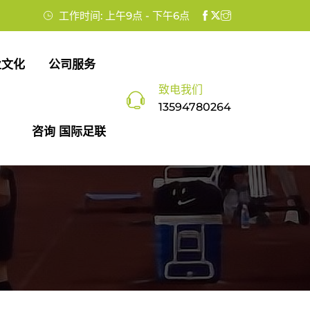
工作时间: 上午9点 - 下午6点
业文化
公司服务
致电我们
13594780264
咨询 国际足联