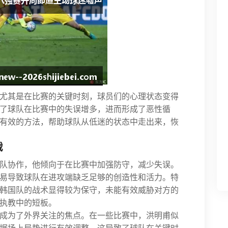
尤其是在比赛的关键时刻，球员们的心理状态变得
了球队在比赛中的失误增多，进而形成了恶性循
有效的方法，帮助球队从低迷的状态中走出来，恢
战
队协作，他倾向于在比赛中加强防守，减少失误。
易导致球队在进攻端缺乏足够的创造性和活力。特
韩国队的战术显得较为保守，未能有效威胁对方的
执教中的短板。
成为了外界关注的焦点。在一些比赛中，洪明甫似