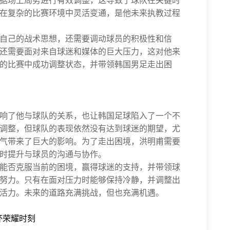
据场上局势进行有效调整，这导致了球队在关键时
在复杂的比赛环境中灵活变通，是他未来执教过程
自己的战术思想，还需要调动球员的积极性和信
还需要面对来自球迷和媒体的巨大压力，这对他来
的比赛中成功调整状态，并带领韩国男足走出困
响了他与球队的关系，也让韩国足球陷入了一个不
调整，但球队的表现依然没有达到球迷的期望，尤
气带来了巨大的影响。为了走出困境，洪明甫需要
时提升与球员的沟通与协作。
能否克服当前的困境，赢得球迷的支持，并带领球
努力。只有在面对压力时能够保持冷静，并调整出
活力。未来的道路充满挑战，但也充满机遇。
杯荣耀时刻