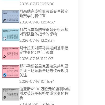
2026-07-17 10:16:00
阿森纳完成拉亚买断交易锁定
新赛季门将位置
2026-07-16 13:04:57
阿尔瓦雷斯防守贡献分析及其
对球队整体战术的影响
2026-07-16 12:08:34
阿什拉夫对阵马赛期间意甲稳
定性变化分析与观察
2026-07-16 11:12:07
那不勒斯新星克瓦拉茨赫利亚
连续三场荣膺全场最佳表现引
关注
2026-07-16 10:16:44
迪亚斯4500万欧元加盟利物浦
引发英超争冠格局重大变化解
析
2026-07-15 13:04:14