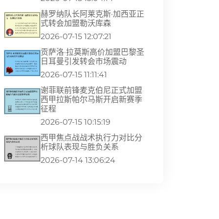
赫罗纳队长阿莱克斯·加西亚正
式转会加盟勒沃库森
2026-07-15 12:07:21
贡萨洛·拉莫斯高价加盟巴黎圣
日耳曼引发转会市场震动
2026-07-15 11:11:41
谢菲联前锋麦克伯尼正式加盟
西甲拉斯帕尔马斯开启新赛季
征程
2026-07-15 10:15:19
西甲焦点战战术执行力对比分
析球队表现与胜负关系
2026-07-14 13:06:24