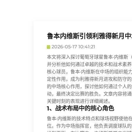
鲁本内维斯引领利雅得新月中
2026-05-17 10:41:21
本文将深入探讨葡萄牙球星鲁本·内维斯（R
并分析他如何通过卓越的技术和战术素养
核心球员，鲁本·内维斯在中场的组织能
定性作用，成为利雅得新月进攻和防守的
的中场核心作用，探讨他如何通过个人的
动，最终决定比赛的胜负。文章内容将通
关键时刻的表现进行详细阐述。
1、战术布局中的核心角色
鲁本·内维斯的技术特点和球场视野使他
位。作为中场指挥官，他负责调度球队的