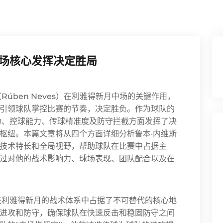
场核心发挥决定胜局
úben Neves）在利雅得新月中场的关键作用，
引领球队掌控比赛的节奏，决定胜负。作为球队的
力、控球能力、传球精准度及防守拦截方面发挥了决
枢纽。本篇文章将从四个方面详细分析鲁本·内维斯
技术特长和全局视野，帮助球队在比赛中占据主
过对他的战术影响力、球场表现、团队配合以及在
在利雅得新月的战术体系中占据了不可替代的核心地
进攻和防守，确保球队在快速反击和稳固防守之间