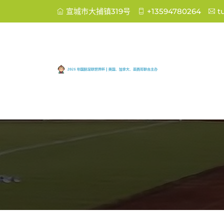
宣城市大捕镇319号
+13594780264
t