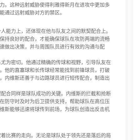
力。这种远射威胁使得利雅得新月在进攻中更加多
能通过远射威胁对方的禁区。
个人能力上，还体现在他与队友之间的默契配合上。
保持良好的配合，才能确保球队在攻防两端的流畅
速做出决策，并与周围队员进行有效的沟通与配
系尤为密切。他通过精确的传球和视野，引导队友在
。他的直塞球和长传球经常能找到前锋球员，打破
，内维斯还善于与边路球员进行短传配合，制造出
契配合同样是球队成功的关键。内维斯的拦截和抢断
在防守时及时为后卫提供支持，帮助球队在高位压
维斯能够迅速将球传到前场，为球队创造出反击机
定着比赛的走向。无论是球队处于领先还是落后的局