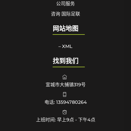
公司服务
咨询 国际足联
网站地图
– XML
找到我们
宣城市大捕镇319号
电话: 13594780264
上班时间: 早上9点 - 下午4点