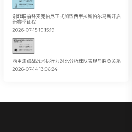
谢菲联前锋麦克伯尼正式加盟西甲拉斯帕尔马斯开启
新赛季征程
2026-07-15 10:15:19
西甲焦点战战术执行力对比分析球队表现与胜负关系
2026-07-14 13:06:24