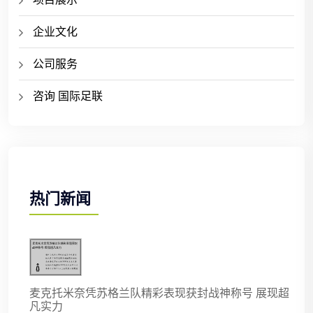
企业文化
公司服务
咨询 国际足联
热门新闻
麦克托米奈凭苏格兰队精彩表现获封战神称号 展现超
凡实力