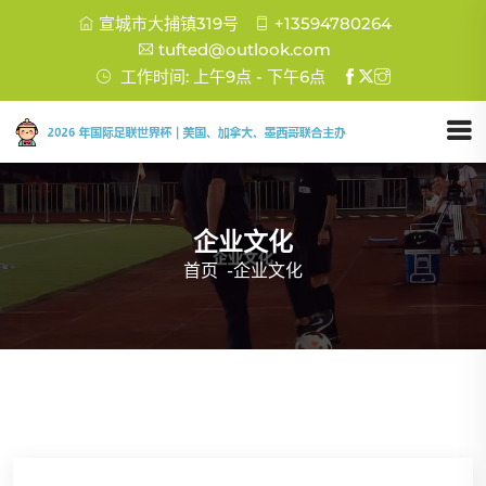
宣城市大捕镇319号
+13594780264
tufted@outlook.com
工作时间: 上午9点 - 下午6点
企业文化
首页
-
企业文化