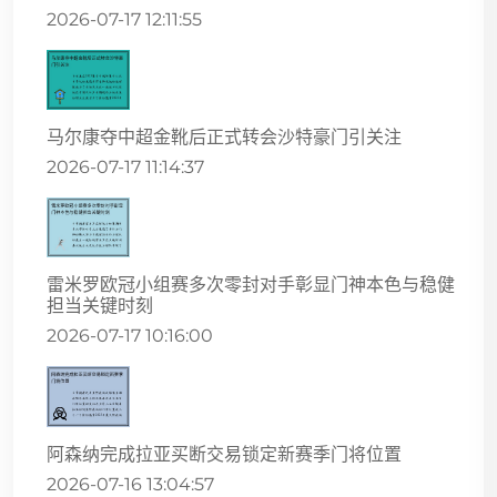
2026-07-17 12:11:55
马尔康夺中超金靴后正式转会沙特豪门引关注
2026-07-17 11:14:37
雷米罗欧冠小组赛多次零封对手彰显门神本色与稳健
担当关键时刻
2026-07-17 10:16:00
阿森纳完成拉亚买断交易锁定新赛季门将位置
2026-07-16 13:04:57