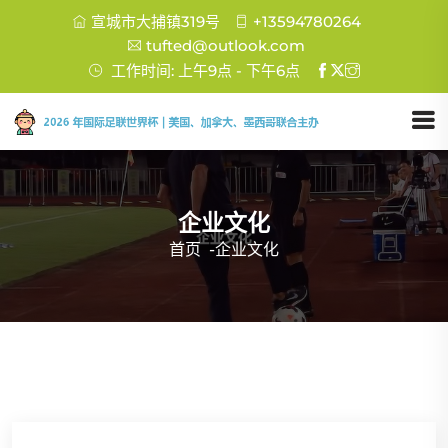
宣城市大捕镇319号
+13594780264
tufted@outlook.com
工作时间: 上午9点 - 下午6点
企业文化
首页
-
企业文化