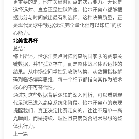
更重要的是，他在关键时间点的决策能力。无论是
选择远射、直塞还是控球降速，恰尔汗奥卢都能根
据比分与时间做出最有利选择。这种决策质量，正
是现代足球中“数据无法完全量化但可以印证”的核
心能力。
北美世界杯
总结：
综上所述，恰尔汗奥卢对阵阿森纳国家队的赛事关
键数据，并非孤立存在，而是整体战术体系运转的
结果。从中场空间掌控到攻防转换，从数据指标解
码到临场博弈思维，每一个细节都指向其作为战术
核心的不可替代性。
通过对这些数据背后逻辑的深入剖析，可以看到现
代足球已进入高度系统化阶段。恰尔汗奥卢的表现
提醒我们，真正决定比赛走向的，往往不是单一高
光瞬间，而是持续、理性且高度契合战术思想的整
体执行力。
上一篇