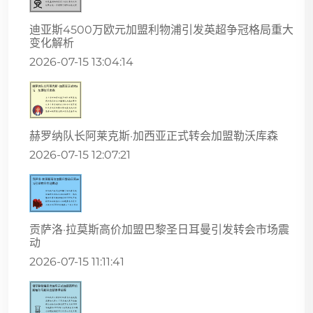
迪亚斯4500万欧元加盟利物浦引发英超争冠格局重大
变化解析
2026-07-15 13:04:14
赫罗纳队长阿莱克斯·加西亚正式转会加盟勒沃库森
2026-07-15 12:07:21
贡萨洛·拉莫斯高价加盟巴黎圣日耳曼引发转会市场震
动
2026-07-15 11:11:41