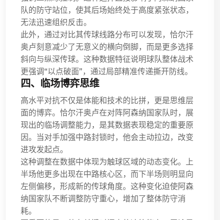
队的防守站位，使其后场始终处于高度紧张状态，
无法迅速组织反击。
此外，通过对比其传球线路分布可以发现，恰尔汗
奥卢刻意减少了无意义的横向倒脚，而是更多选择
斜向与纵深传球。这种数据特征说明球队整体战术
更强调“以点破面”，通过局部精准传递撕开防线。
四、临场博弈思维
高水平对抗不仅是体能和技术的比拼，更是思维层
面的博弈。恰尔汗奥卢在对阵阿森纳国家队时，展
现出的临场调整能力，是其数据表现稳定的重要原
因。当对手加强中路封锁时，他会主动拉边，改变
进攻发起点。
这种调整在数据中体现为触球区域的动态变化。上
半场他更多出现在中路核心区，而下半场则明显向
左侧偏移，形成新的传球角度。这种变化迫使阿森
纳国家队不断调整防守重心，增加了整体防守消
耗。