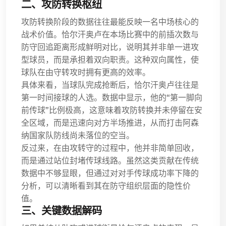
二、攻防转换枢纽
攻防转换阶段的数据往往最能反映一名中场核心的
战术价值。恰尔汗奥卢在本场比赛中的前插次数与
防守回追距离形成鲜明对比，说明其并非单一进攻
型球员，而是承担着双向职责。这种双向属性，使
球队在由守转攻时拥有更高的效率。
具体来看，当球队完成抢断后，恰尔汗奥卢往往是
第一时间接球的人选。数据中显示，他的“第一脚向
前传球”比例极高，这意味着攻防转换并未停留在安
全区域，而是迅速向对方半场推进，从而打击阿森
纳国家队防线尚未落位的空当。
反过来，在由攻转守的过程中，他并非简单回收，
而是通过站位封堵传球线路。虽然这类贡献在传统
数据中不够显眼，但通过对对手传球成功率下降的
分析，可以清晰看到其在防守组织层面的隐性价
值。
三、关键数据解码