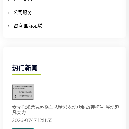
公司服务
咨询 国际足联
热门新闻
麦克托米奈凭苏格兰队精彩表现获封战神称号 展现超
凡实力
2026-07-17 12:11:55