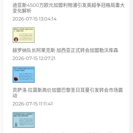
迪亚斯4500万欧元加盟利物浦引发英超争冠格局重大
变化解析
2026-07-15 13:04:14
赫罗纳队长阿莱克斯·加西亚正式转会加盟勒沃库森
2026-07-15 12:07:21
贡萨洛·拉莫斯高价加盟巴黎圣日耳曼引发转会市场震
动
2026-07-15 11:11:41