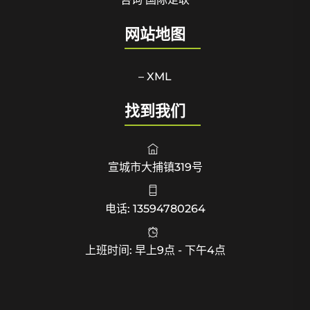
网站地图
– XML
找到我们
宣城市大捕镇319号
电话: 13594780264
上班时间: 早上9点 - 下午4点