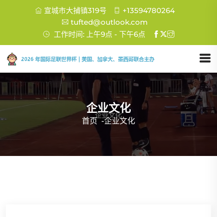
宣城市大捕镇319号
+13594780264
tufted@outlook.com
工作时间: 上午9点 - 下午6点
企业文化
首页
-
企业文化