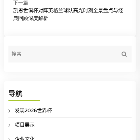
下一篇
凯恩世俱杯对阵英格兰球队高光时刻全景盘点与经
典回顾深度解析
导航
发现2026世界杯
项目展示
企业文化