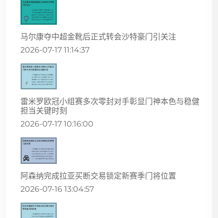
马尔康夺中超金靴后正式转会沙特豪门引关注
2026-07-17 11:14:37
雷米罗欧冠小组赛多次零封对手彰显门神本色与稳健
担当关键时刻
2026-07-17 10:16:00
阿森纳完成拉亚买断交易锁定新赛季门将位置
2026-07-16 13:04:57