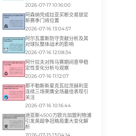
2026-07-17 10:16:00
阿森纳完成拉亚买断交易锁定
新赛季门将位置
2026-07-16 13:04:57
阿尔瓦雷斯防守贡献分析及其
对球队整体战术的影响
2026-07-16 12:08:34
阿什拉夫对阵马赛期间意甲稳
定性变化分析与观察
2026-07-16 11:12:07
那不勒斯新星克瓦拉茨赫利亚
连续三场荣膺全场最佳表现引
关注
2026-07-16 10:16:44
迪亚斯4500万欧元加盟利物浦
引发英超争冠格局重大变化解
析
2026-07-15 13:04:14