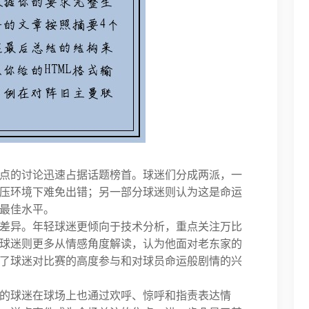
点的讨论迅速占据话题榜首。球迷们分成两派，一
压环境下难免出错；另一部分球迷则认为这是命运
最佳水平。
差异。年轻球迷更倾向于技术分析，重点关注万比
球迷则更多从情感角度解读，认为他面对老东家的
了球迷对比赛的高度参与和对球员命运般剧情的兴
的球迷在球场上也通过欢呼、惊呼和指责表达情