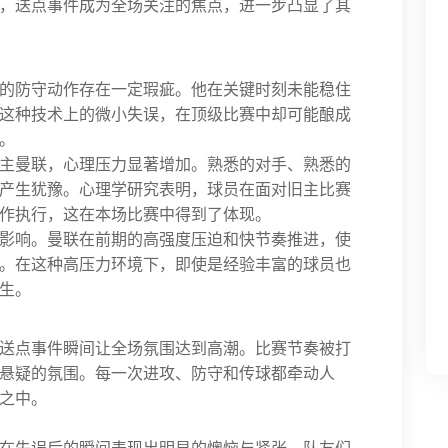
，送点事件成为全场关注的焦点，进一步凸显了其
的防守动作存在一定瑕疵。他在关键时刻未能稳住
这种技术上的微小失误，在顶级比赛中却可能酿成
。
主曼联，心理压力显著增加。熟悉的对手、熟悉的
产生犹豫。心理学研究表明，球员在面对旧主比赛
作执行，这在本场比赛中得到了体现。
影响。曼联在前期的高强度压迫和快节奏推进，使
。在这种高压力环境下，即使是经验丰富的球员也
生。
送点事件瞬间让全场氛围达到高潮。比赛节奏被打
悬疑的氛围。每一次进攻、防守和传球都牵动人
之中。