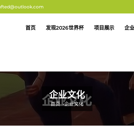
ufted@outlook.com
首页
发现2026世界杯
项目展示
企
企业文化
首页
-
企业文化