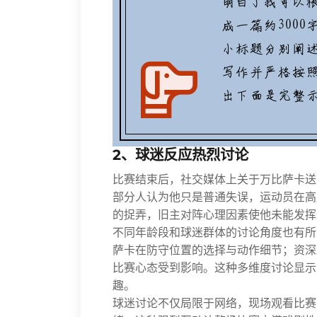
2、球迷反应热烈讨论
比赛结束后，社交媒体上关于万比萨卡送
部分人认为他只是普通失误，运动员在高
的捉弄，旧主对阵心理因素使他未能发挥
不同年龄段和球迷群体的讨论角度也有所
萨卡在防守位置的选择与动作细节；资深
比赛心态受到影响。这种多维度讨论显示
趣。
球迷讨论不仅局限于网络，现场观看比赛