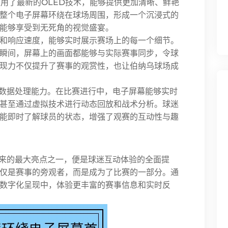
采用了最新的OLED技术，能够提供更加清晰、鲜艳
整个电子屏幕环绕在球场周围，形成一个沉浸式的
能够享受到无死角的视觉盛宴。
和响应速度，能够实时展示赛场上的每一个细节。
瞬间，屏幕上的画面都能够与实际赛事同步，令球
现力不仅提升了赛事的观赏性，也让伯纳乌球场成
的数据处理能力。在比赛进行中，电子屏幕能够实时
甚至通过虚拟技术进行动态回放和战术分析。球迷
能即时了解球员的状态，增强了观赛的互动性与趣
带来的最大亮点之一，便是球迷互动体验的全面提
仅是赛事的旁观者，而是成为了比赛的一部分。通
数字化呈现中，体验更丰富的赛事信息和实时反