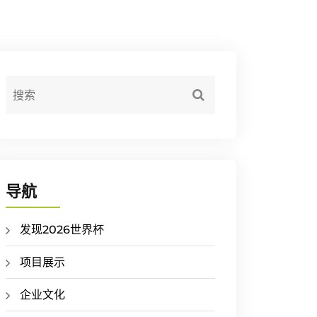
导航
发现2026世界杯
项目展示
企业文化