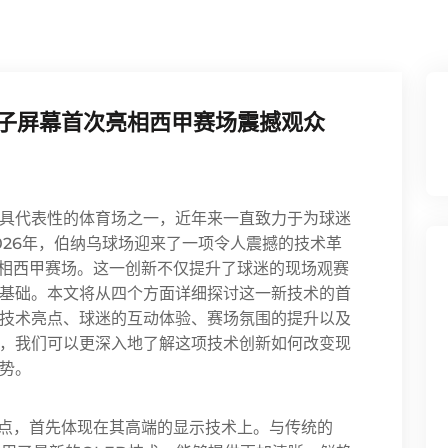
电子屏幕首次亮相西甲赛场震撼观众
具代表性的体育场之一，近年来一直致力于为球迷
026年，伯纳乌球场迎来了一项令人震撼的技术革
亮相西甲赛场。这一创新不仅提升了球迷的现场观赛
基础。本文将从四个方面详细探讨这一新技术的首
技术亮点、球迷的互动体验、赛场氛围的提升以及
，我们可以更深入地了解这项技术创新如何改变现
势。
亮点，首先体现在其高端的显示技术上。与传统的