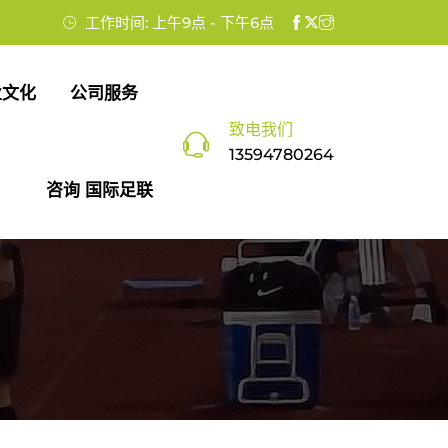
工作时间: 上午9点 - 下午6点
业文化
公司服务
致电我们
13594780264
咨询 国际足联