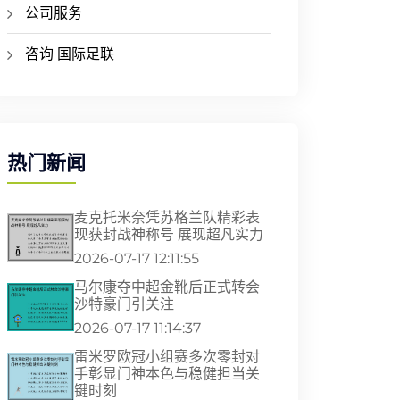
公司服务
咨询 国际足联
热门新闻
麦克托米奈凭苏格兰队精彩表
现获封战神称号 展现超凡实力
2026-07-17 12:11:55
马尔康夺中超金靴后正式转会
沙特豪门引关注
2026-07-17 11:14:37
雷米罗欧冠小组赛多次零封对
手彰显门神本色与稳健担当关
键时刻