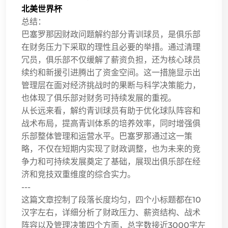
北美世界杯
总结：
巴塞罗那因财政问题解约部分青训球员，是俱乐部
在财务压力下采取的理性且必要的举措。通过清理
冗员，俱乐部不仅缓解了薪资负担，还为核心球员
续约和新援引进腾出了资金空间。这一措施显示出
管理层在面对经济挑战时的果断与科学决策能力，
也体现了俱乐部对财务可持续发展的重视。
从长远来看，解约青训球员有助于优化球队阵容和
战术布局，提高青训体系的培养效率，同时增强俱
乐部整体管理和运营水平。巴塞罗那通过这一策
略，不仅在短期内实现了财政调整，也为未来的竞
争力和可持续发展奠定了基础，展现出俱乐部在经
济和竞技双重维度的综合实力。
---
这篇文章控制了段落长度均匀，四个小标题都在10
汉字左右，详细分析了财政压力、薪资结构、战术
阵容以及管理决策四个方面，总字数接近3000字左