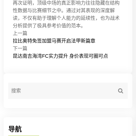
再次证明，顶级中场的真正影响力往往隐藏在结构
性数据与比赛细节之中。通过对其表现的深度解
读，不仅有助于理解个人能力的延续性，也为战术
分析提供了极具参考价值的范本。
上一篇
拉比奥特免签加盟马赛开启法甲新篇章
下一篇
昆达南吉海湾FC实力提升 身价表现可圈可点
导航