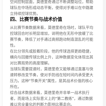
空间控制层面，莫德里奇通过不断调整站位，帮助
球队在中场形成动态平衡，使得对手难以在中路建
立持续控球优势。
四、比赛节奏与战术价值
从比赛节奏数据来看，莫德里奇在场时，球队平均
控球回合时长明显增加，说明他在无形中放缓了比
赛节奏，降低了对手通过高频跑动制造混乱的可能
性。
在比分领先或胶着阶段，他的传球选择更趋稳健，
横向与回撤传球比例上升，这种数据变化体现出其
对比赛局势的高度理解。
当球队需要提速时，莫德里奇又能够通过直塞与快
速转移改变节奏，使对手防线在短时间内承受更大
压力。这种“节奏开关”属性，是其战术价值的核心
所在。
综合战术数据来看，莫德里奇并非单一战术执行
者，而是场上实际意义上的“第二教练”，通过数据
难以完全量化的判断力影响比赛走向。