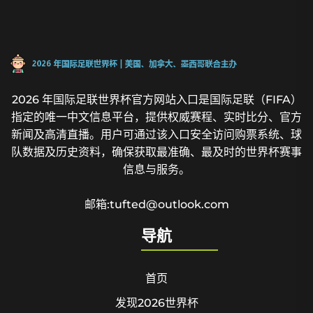
2026 年国际足联世界杯官方网站入口是国际足联（FIFA）
指定的唯一中文信息平台，提供权威赛程、实时比分、官方
新闻及高清直播。用户可通过该入口安全访问购票系统、球
队数据及历史资料，确保获取最准确、最及时的世界杯赛事
信息与服务。
邮箱:tufted@outlook.com
导航
首页
发现2026世界杯