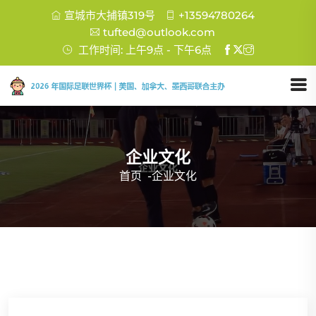
宣城市大捕镇319号
+13594780264
tufted@outlook.com
工作时间: 上午9点 - 下午6点
企业文化
首页
-
企业文化