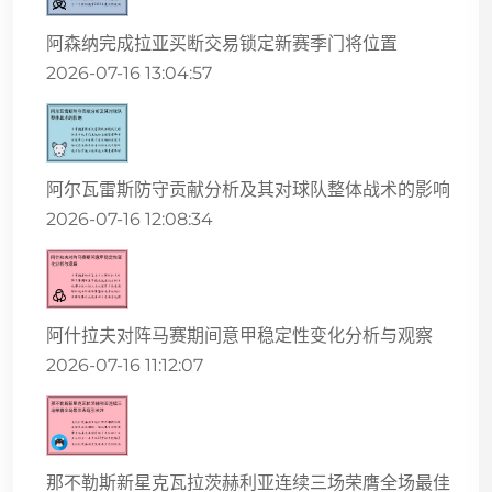
阿森纳完成拉亚买断交易锁定新赛季门将位置
2026-07-16 13:04:57
阿尔瓦雷斯防守贡献分析及其对球队整体战术的影响
2026-07-16 12:08:34
阿什拉夫对阵马赛期间意甲稳定性变化分析与观察
2026-07-16 11:12:07
那不勒斯新星克瓦拉茨赫利亚连续三场荣膺全场最佳