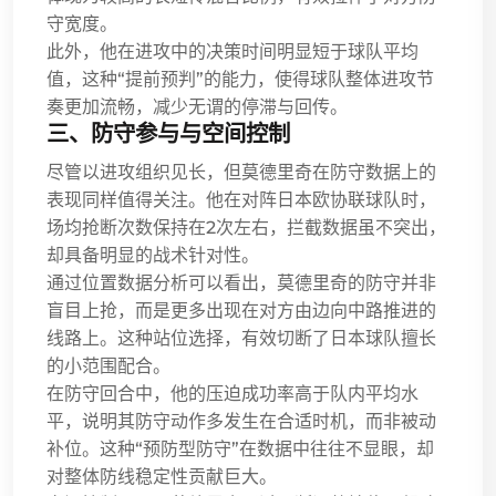
守宽度。
此外，他在进攻中的决策时间明显短于球队平均
值，这种“提前预判”的能力，使得球队整体进攻节
奏更加流畅，减少无谓的停滞与回传。
三、防守参与与空间控制
尽管以进攻组织见长，但莫德里奇在防守数据上的
表现同样值得关注。他在对阵日本欧协联球队时，
场均抢断次数保持在2次左右，拦截数据虽不突出，
却具备明显的战术针对性。
通过位置数据分析可以看出，莫德里奇的防守并非
盲目上抢，而是更多出现在对方由边向中路推进的
线路上。这种站位选择，有效切断了日本球队擅长
的小范围配合。
在防守回合中，他的压迫成功率高于队内平均水
平，说明其防守动作多发生在合适时机，而非被动
补位。这种“预防型防守”在数据中往往不显眼，却
对整体防线稳定性贡献巨大。