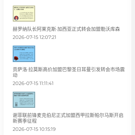
赫罗纳队长阿莱克斯·加西亚正式转会加盟勒沃库森
2026-07-15 12:07:21
贡萨洛·拉莫斯高价加盟巴黎圣日耳曼引发转会市场震
动
2026-07-15 11:11:41
谢菲联前锋麦克伯尼正式加盟西甲拉斯帕尔马斯开启
新赛季征程
2026-07-15 10:15:19