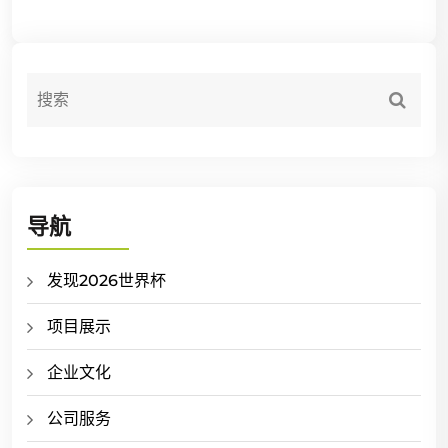
导航
发现2026世界杯
项目展示
企业文化
公司服务