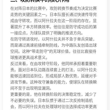
在对阵日本的比赛中，攻防转换节奏成为决定比赛
走势的关键因素之一。日本队擅长通过快速传导完
成由守转攻，而以阿什拉夫在这一阶段的存在，显
著提升了本方转换效率。他往往是防守成功后的第
一接应点，为球队提供了明确的推进方向。
在防守转进攻时，以阿什拉夫并不急于单兵突破，
而是通过高速前插牵制防线，为中路队友创造出球
空间。这种“带走防守”的无球价值，往往比直接持
球推进更具战术意义。
反过来看，在由攻转守阶段，他同样承担着重要职
责。面对日本队边路连续套上的打法，以阿什拉夫
能够迅速回追到位，形成局部人数优势，延缓对手
进攻节奏。这种攻守兼备的能力，使球队在转换瞬
间不至于出现明显漏洞。
更重要的是，他在转换阶段的决策稳定性，减少了
不必要的失误。日本队惯于通过二次反抢制造机
会，而以阿什拉夫在处理球时往往选择成功率更高