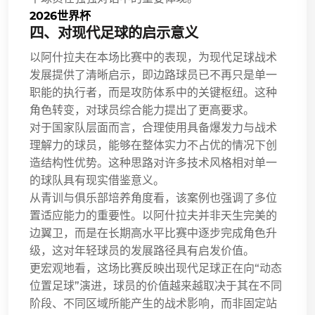
2026世界杯
四、对现代足球的启示意义
以阿什拉夫在本场比赛中的表现，为现代足球战术
发展提供了清晰启示，即边路球员已不再只是单一
职能的执行者，而是攻防体系中的关键枢纽。这种
角色转变，对球员综合能力提出了更高要求。
对于国家队层面而言，合理使用具备爆发力与战术
理解力的球员，能够在整体实力不占优的情况下创
造结构性优势。这种思路对许多技术风格相对单一
的球队具有现实借鉴意义。
从青训与俱乐部培养角度看，该案例也强调了多位
置适应能力的重要性。以阿什拉夫并非天生完美的
边翼卫，而是在长期高水平比赛中逐步完成角色升
级，这对年轻球员的发展路径具有启发价值。
更宏观地看，这场比赛反映出现代足球正在向“动态
位置足球”演进，球员的价值越来越取决于其在不同
阶段、不同区域所能产生的战术影响，而非固定站