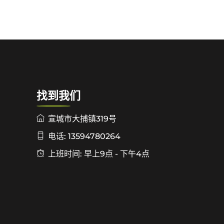
找到我们
宣城市大捕镇319号
电话: 13594780264
上班时间: 早上9点 - 下午4点