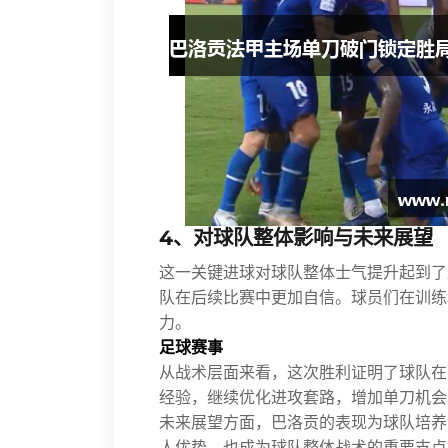
4、对球队整体影响与未来展望
这一关键进球对球队整体士气提升起到了
队在后续比赛中更加自信。球员们在训练
力。
足球赛事
从战术层面来看，这次胜利证明了球队在
经验，继续优化进攻套路，增加单刀机会
未来展望方面，巴洛贡的表现为球队培养
人优势，也成为球队整体战术的重要支点