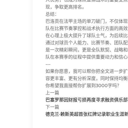
现，争取更高排名。
总结：
巴洛贡在法甲主场的单刀破门，不仅体现
队在比赛节奏掌控和战术执行方面的高效
在心理上极大提升了球队士气，为后续比
通过对球员个人能力、比赛节奏、团队配
是一次精彩瞬间，更是全队默契、战略和
队在本赛季的征程中提供重要动力和信心
---
如果你愿意，我可以帮你把全文进一步扩展
容更丰富、更有分析深度，同时保持均衡
你希望我直接帮你扩展到3000字吗？
上一篇
巴塞罗那因财报亏损再度寻求融资俱乐部
下一篇
德克兰·赖斯英超首张红牌记录职业生涯