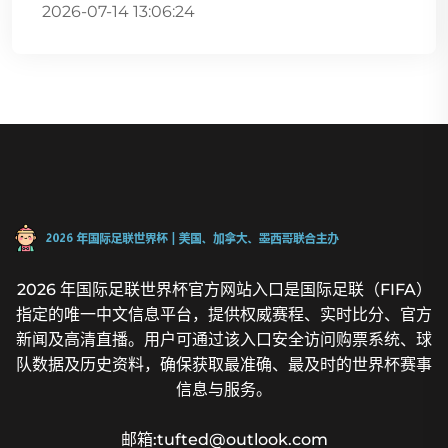
2026-07-14 13:06:24
2026 年国际足联世界杯官方网站入口是国际足联（FIFA）
指定的唯一中文信息平台，提供权威赛程、实时比分、官方
新闻及高清直播。用户可通过该入口安全访问购票系统、球
队数据及历史资料，确保获取最准确、最及时的世界杯赛事
信息与服务。
邮箱:tufted@outlook.com