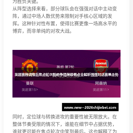
为胜负关键。
从阵型选择来看，部分球队会在强强对话中主动变
阵，通过中场人数优势来限制对手核心区域的发
挥。这种针对性布置，使得比赛更像一场高水平的
博弈，而非单纯的对攻大战。
同时，定位球与转换进攻的重要性被无限放大。在
整体节奏受限的情况下，谁能在细节中占据优势，
谁就更可能在焦点轮次中笑到最后。这也解释了为