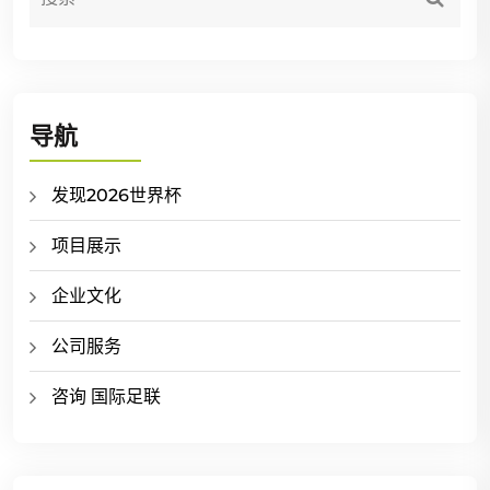
导航
发现2026世界杯
项目展示
企业文化
公司服务
咨询 国际足联