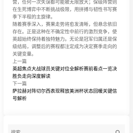
营，任何一次失误都可能被无限放大；保级阵营则
在生死博弈中不断挑战极限，用拼搏与韧性书写赛
季下半程的主旋律。
随着赛季深入，赛果走势将愈发清晰，但悬念依旧
存在。正是这种在不确定性中前行的激烈竞争，使
英超始终保持着独特魅力。无论是冠军归属还是保
级结局，调整后的赛程都注定成为决定赛季走向的
关键变量。
上一篇
英超焦点大战球员关键对位全解析赛前看点一览决
胜负走向深度解读
下一篇
萨拉赫对阵切尔西表现释放美洲杯状态回暖关键信
号解析