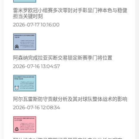
雷米罗欧冠小组赛多次零封对手彰显门神本色与稳健
担当关键时刻
2026-07-17 10:16:00
阿森纳完成拉亚买断交易锁定新赛季门将位置
2026-07-16 13:04:57
阿尔瓦雷斯防守贡献分析及其对球队整体战术的影响
2026-07-16 12:08:34