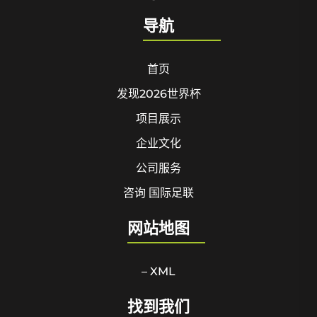
导航
首页
发现2026世界杯
项目展示
企业文化
公司服务
咨询 国际足联
网站地图
– XML
找到我们