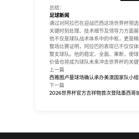
总结：
足球新闻
通过对阿拉巴在迎战巴西这场世界杯预选
关键时刻处理、技术细节及领导力方面展
他不仅是球队战术体系中的中枢，更是精
整场比赛证明，阿拉巴的表现已不仅仅体
整支球队。他的稳定、全面、果断，使球
价值也将成为球队未来冲击世界杯的关键
上一篇
西雅图卢曼球场确认承办美澳国家队小组
下一篇
2026世界杯官方吉祥物首次登陆墨西哥