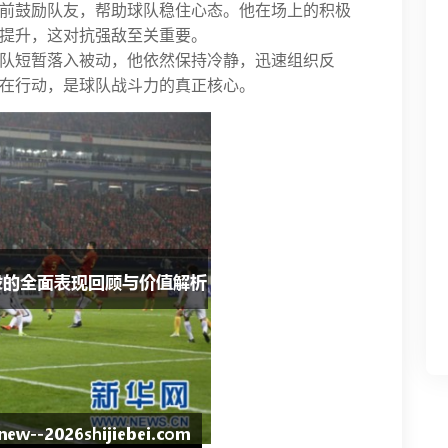
前鼓励队友，帮助球队稳住心态。他在场上的积极
提升，这对抗强敌至关重要。
队短暂落入被动，他依然保持冷静，迅速组织反
在行动，是球队战斗力的真正核心。