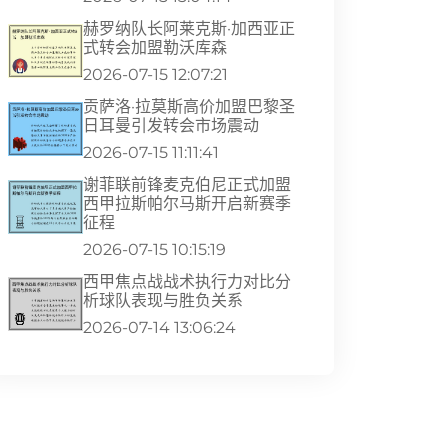
赫罗纳队长阿莱克斯·加西亚正
式转会加盟勒沃库森
2026-07-15 12:07:21
贡萨洛·拉莫斯高价加盟巴黎圣
日耳曼引发转会市场震动
2026-07-15 11:11:41
谢菲联前锋麦克伯尼正式加盟
西甲拉斯帕尔马斯开启新赛季
征程
2026-07-15 10:15:19
西甲焦点战战术执行力对比分
析球队表现与胜负关系
2026-07-14 13:06:24