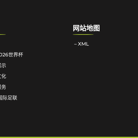
网站地图
– XML
026世界杯
展示
文化
服务
国际足联