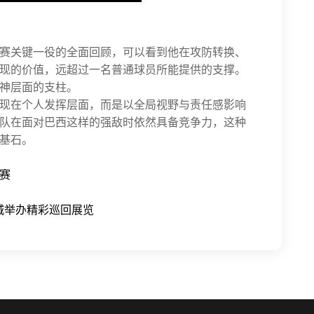
赛关键一役的全面回顾，可以看到他在攻防转换、
现的价值，远超过一名普通球员所能提供的支撑。
神层面的支柱。
现在个人发挥层面，而是以全局视野与责任感影响
队在面对巴西这样的强敌时依然具备竞争力，这种
基石。
赛
城举办精彩巡回展览