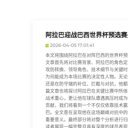
阿拉巴迎战巴西世界杯预选赛
2026-04-05 17:01:41
本文将围绕阿拉巴在对阵巴西的世界杯预
文章首先将对比赛背景、阿拉巴的角色定
攻防转换、领导角色、技术细节与关键时
为何能成为本场比赛的决定性人物。无论
还是在防守端的补位、拦截与对抗，他都
篇文章也将探讨阿拉巴在关键比赛中所体
战术重心，更让他在球队遭遇高压时成为
贡献，我们将看到一个不仅仅依靠技术赢
巴。全文意在呈现他在这场巅峰对抗中的
重要意义。最终部分将对整个分析进行归
读者展现一幅完整且具有深度的球员表现