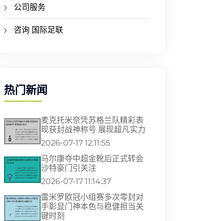
公司服务
咨询 国际足联
热门新闻
麦克托米奈凭苏格兰队精彩表
现获封战神称号 展现超凡实力
2026-07-17 12:11:55
马尔康夺中超金靴后正式转会
沙特豪门引关注
2026-07-17 11:14:37
雷米罗欧冠小组赛多次零封对
手彰显门神本色与稳健担当关
键时刻