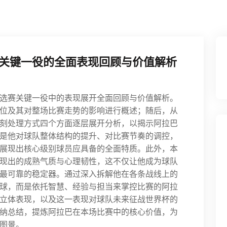
关键一役的全面表现回顾与价值解析
选赛关键一役中的表现展开全面回顾与价值解析。
位及其对整场比赛走势的影响进行概述；随后，从
刻处理方式四个方面逐层展开分析，以揭示阿拉巴
是他对球队整体结构的提升、对比赛节奏的调控，
展现出核心级别球员应具备的全面特质。此外，本
现出的成熟气质与心理韧性，这不仅让他成为球队
最可靠的稳定器。通过深入拆解他在各条战线上的
球，而是依托智慧、经验与担当来掌控比赛的阿拉
立体表现，以及这一表现对球队未来征战世界杯的
纳总结，提炼阿拉巴在本场比赛中的核心价值，为
图景。