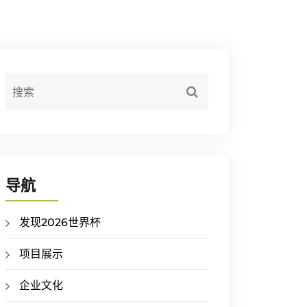
导航
发现2026世界杯
项目展示
企业文化