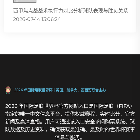
西甲焦点战战术执行力对比分析球队表现与胜负关系
2026-07-14 13:06:24
2026 年国际足联世界杯官方网站入口是国际足联（FIFA）
指定的唯一中文信息平台，提供权威赛程、实时比分、官方
新闻及高清直播。用户可通过该入口安全访问购票系统、球
队数据及历史资料，确保获取最准确、最及时的世界杯赛事
信息与服务。