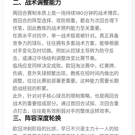
二、战术调整能力
两回合赛制本质上是一场持续180分钟的战术博弈。
首回合的阵型选择、攻防侧重，都会为次回合埋下
伏笔，因此教练的战术预判能力至关重要。
在高水平对抗中，单一战术极易被针对。真正具备
竞争力的球队，往往拥有多套战术方案，能够根据
对手变化及时切换。例如从控球主导转为防守反
击，或通过中场结构调整改变比赛节奏。
临场应变同样决定成败。欧冠淘汰赛中，红黄牌、
伤病、意外失球频繁出现，教练在短时间内做出的
调整，往往比赛前部署更重要。这种能力需要长期
欧战经验的积累。
此外，针对对手核心球员的限制策略，也是两回合
战术的重要组成部分。通过首回合试探、次回合重
点打击，往往能有效削弱对手的整体运转效率。
三、阵容深度轮换
欧冠冲刺阶段的比拼，早已不只是主力十一人的较