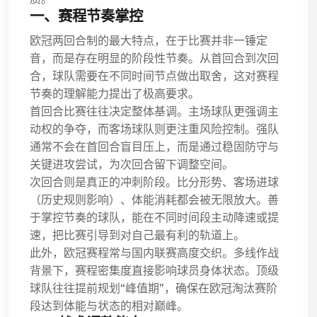
一、赛程节奏掌控
欧冠两回合制的最大特点，在于比赛并非一锤定
音，而是存在明显的阶段性节奏。从首回合到次回
合，球队需要在不同时间节点做出取舍，这对赛程
节奏的理解能力提出了极高要求。
首回合比赛往往决定整体基调。主场球队更强调主
动权的争夺，而客场球队则更注重风险控制。强队
通常不会在首回合盲目压上，而是通过稳固防守与
关键进攻尝试，为次回合留下调整空间。
次回合则是真正的冲刺阶段。比分形势、客场进球
（历史规则影响）、体能消耗都会被无限放大。善
于掌控节奏的球队，能在不同时间段主动降速或提
速，把比赛引导到对自己最有利的轨道上。
此外，欧冠赛程常与国内联赛高度交织。多线作战
背景下，赛程密集度直接影响球员身体状态。顶级
球队往往提前规划“峰值期”，确保在欧冠淘汰赛阶
段达到体能与状态的相对巅峰。