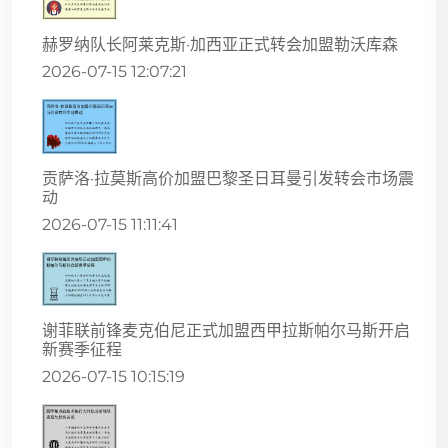
赫罗纳队长阿莱克斯·加西亚正式转会加盟勒沃库森
2026-07-15 12:07:21
贡萨洛·拉莫斯高价加盟巴黎圣日耳曼引发转会市场震
动
2026-07-15 11:11:41
谢菲联前锋麦克伯尼正式加盟西甲拉斯帕尔马斯开启
新赛季征程
2026-07-15 10:15:19