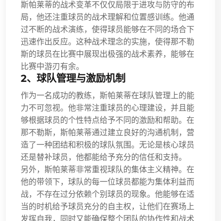
斯帕莱蒂的战术变革不仅仅局限于进攻与防守的布
局，他还注重球员的战术理解和位置感训练。他通
过不断的战术演练，使得球员能够在不同的场合下
迅速作出反应。这种战术理念的实施，使得那不勒
斯的球员在比赛中展现出极强的战术素养，能够在
比赛中游刃有余。
2、球队管理与激励机制
作为一名成功的教练，斯帕莱蒂在球队管理上的能
力不可忽视。他非常注重球员的心理建设，并且能
够根据球员的个性特点给予不同的激励和帮助。在
那不勒斯，斯帕莱蒂通过建立良好的沟通机制，营
造了一种团结和积极的球队氛围。无论是核心球员
还是替补球员，他都能给予充分的信任和支持。
另外，斯帕莱蒂非常重视球队的集体主义精神。在
他的带领下，球队的每一位球员都能为集体利益而
战，不存在过分依赖个别球员的现象。他能够在适
当的时机给予球员充分的自主权，让他们在赛场上
发挥自我，同时又能确保整个团队的协作性和战术