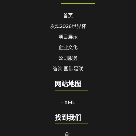
首页
发现2026世界杯
项目展示
企业文化
公司服务
咨询 国际足联
网站地图
– XML
找到我们