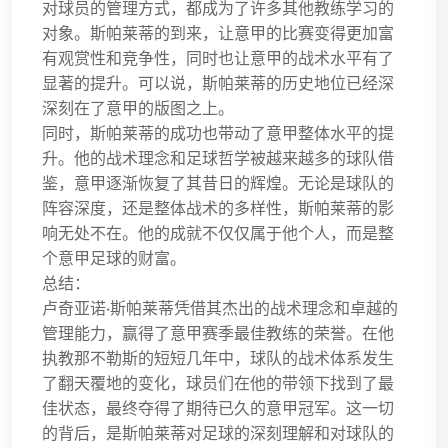
对球员的管理方式，都成为了许多其他教练学习的
对象。斯帕莱蒂的到来，让意甲的比赛变得更加富
有观赏性和竞争性，同时也让意甲的战术水平有了
显著的提升。可以说，斯帕莱蒂的历史地位已经深
深刻在了意甲的版图之上。
同时，斯帕莱蒂的成功也带动了意甲整体水平的提
升。他的战术理念和足球哲学被越来越多的球队借
鉴，意甲逐渐恢复了其昔日的辉煌。无论是球队的
阵容深度，还是整体战术的多样性，斯帕莱蒂的影
响无处不在。他的成就不仅仅属于他个人，而是整
个意甲足球的财富。
总结：
卢奇亚诺·斯帕莱蒂凭借其杰出的战术理念和卓越的
管理能力，赢得了意甲赛季最佳教练的荣誉。在他
执教那不勒斯的短短几年中，球队的战术体系发生
了翻天覆地的变化，球员们在他的带领下找到了最
佳状态，最终夺得了期待已久的意甲冠军。这一切
的背后，是斯帕莱蒂对足球的深刻理解和对球队的