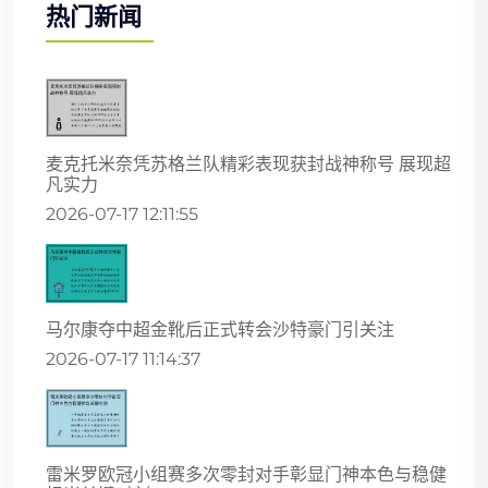
热门新闻
麦克托米奈凭苏格兰队精彩表现获封战神称号 展现超
凡实力
2026-07-17 12:11:55
马尔康夺中超金靴后正式转会沙特豪门引关注
2026-07-17 11:14:37
雷米罗欧冠小组赛多次零封对手彰显门神本色与稳健