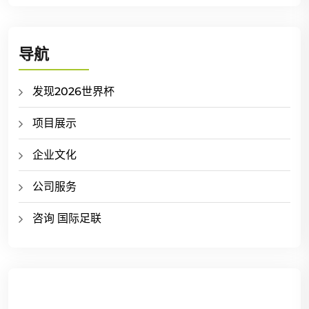
导航
发现2026世界杯
项目展示
企业文化
公司服务
咨询 国际足联