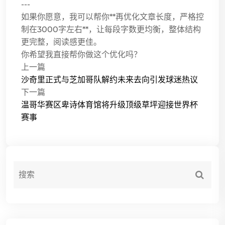
---
如果你愿意，我可以帮你**再优化文章长度，严格控
制在3000字左右**，让每段字数更均衡，整体结构
更完整，阅读感更佳。
你希望我直接帮你做这个优化吗？
上一篇
沙奇里正式与芝加哥队解约未来去向引发球迷热议
下一篇
温哥华赛区卑诗体育馆将升级顶级草坪迎接世界杯
赛事