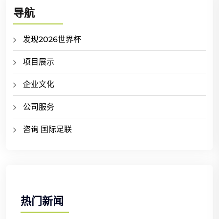
导航
发现2026世界杯
项目展示
企业文化
公司服务
咨询 国际足联
热门新闻