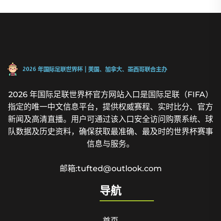
2026 年国际足联世界杯官方网站入口是国际足联（FIFA）
指定的唯一中文信息平台，提供权威赛程、实时比分、官方
新闻及高清直播。用户可通过该入口安全访问购票系统、球
队数据及历史资料，确保获取最准确、最及时的世界杯赛事
信息与服务。
邮箱:tufted@outlook.com
导航
首页