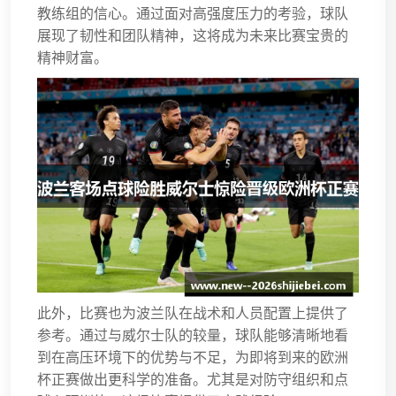
教练组的信心。通过面对高强度压力的考验，球队
展现了韧性和团队精神，这将成为未来比赛宝贵的
精神财富。
此外，比赛也为波兰队在战术和人员配置上提供了
参考。通过与威尔士队的较量，球队能够清晰地看
到在高压环境下的优势与不足，为即将到来的欧洲
杯正赛做出更科学的准备。尤其是对防守组织和点