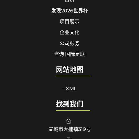
发现2026世界杯
项目展示
企业文化
公司服务
咨询 国际足联
网站地图
– XML
找到我们
宣城市大捕镇319号