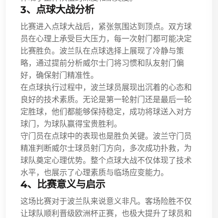
3、点球大战分析
比赛进入点球大战后，紧张氛围达到顶点。双方球
员在心理上承受巨大压力，每一次射门都可能决定
比赛胜负。波兰队在点球选择上展现了冷静与策
略，通过提前分析威尔士门将习惯和队友射门偏
好，确保射门精准性。
在点球执行过程中，波兰球员展现出沉着的心态和
良好的技术素质。无论是第一轮射门还是最后一轮
定胜球，他们都能够保持稳定，成功将球送入对方
球门，为球队赢得宝贵胜利。
守门员在点球中的表现也是胜负关键。波兰守门员
精准判断威尔士球员射门方向，多次成功扑救，为
球队奠定心理优势。整个点球大战不仅体现了技术
水平，也展示了心理素质与临场应变能力。
4、比赛意义与启示
这场比赛对于波兰队来说意义非凡。客场险胜不仅
让球队顺利晋级欧洲杯正赛，也极大提升了球员和