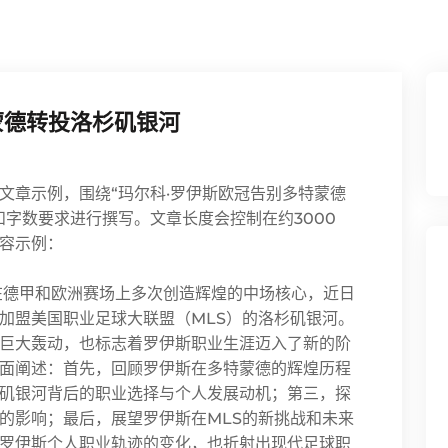
蒙德转投洛杉矶银河
文章示例，围绕“玛尔科·罗伊斯欧冠告别多特蒙德
和字数要求进行撰写。文章长度会控制在约3000
容示例：
在德甲和欧洲赛场上多次创造辉煌的中场核心，近日
加盟美国职业足球大联盟（MLS）的洛杉矶银河。
巨大轰动，也标志着罗伊斯职业生涯迈入了新的阶
面阐述：首先，回顾罗伊斯在多特蒙德的辉煌历程
矶银河背后的职业选择与个人发展动机；第三，探
的影响；最后，展望罗伊斯在MLS的新挑战和未来
罗伊斯个人职业轨迹的变化，也折射出现代足球职