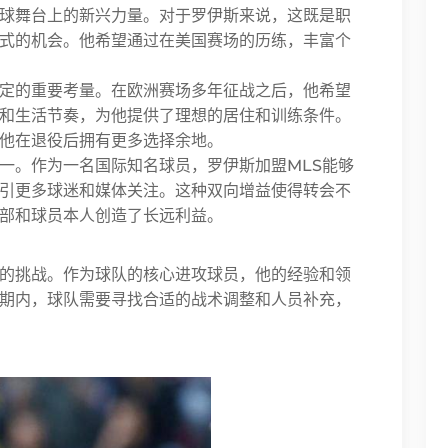
球舞台上的新兴力量。对于罗伊斯来说，这既是职
式的机会。他希望通过在美国赛场的历练，丰富个
定的重要考量。在欧洲赛场多年征战之后，他希望
和生活节奏，为他提供了理想的居住和训练条件。
他在退役后拥有更多选择余地。
一。作为一名国际知名球员，罗伊斯加盟MLS能够
引更多球迷和媒体关注。这种双向增益使得转会不
部和球员本人创造了长远利益。
的挑战。作为球队的核心进攻球员，他的经验和领
期内，球队需要寻找合适的战术调整和人员补充，