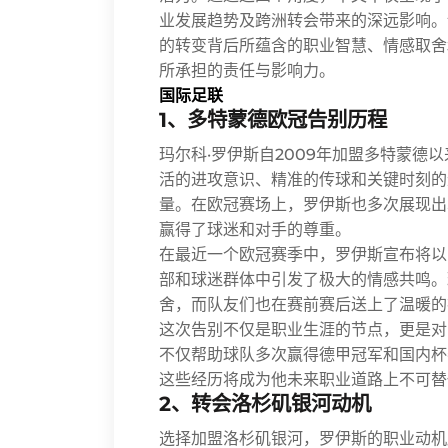
业发展趋势及跨洲转会带来的深远影响。
的转变背后所蕴含的职业智慧、情感取舍
所承担的责任与影响力。
国际足联
1、多特蒙德欧冠告别历程
玛尔科·罗伊斯自2009年加盟多特蒙德
活的进攻意识、精准的传球和关键时刻的
量。在欧冠赛场上，罗伊斯也多次展现出
赢得了球迷和对手的尊重。
在最近一个欧冠赛季中，罗伊斯宣布将以
部和球迷群体中引发了极大的情感共鸣。
舍，而队友们也在赛前赛后送上了温暖的
这次告别不仅是职业生涯的节点，更是对
不仅帮助球队多次赢得德甲冠军和国内杯
这些经历将成为他未来职业道路上不可替
2、转会洛杉矶银河动机
选择加盟洛杉矶银河，罗伊斯的职业动机