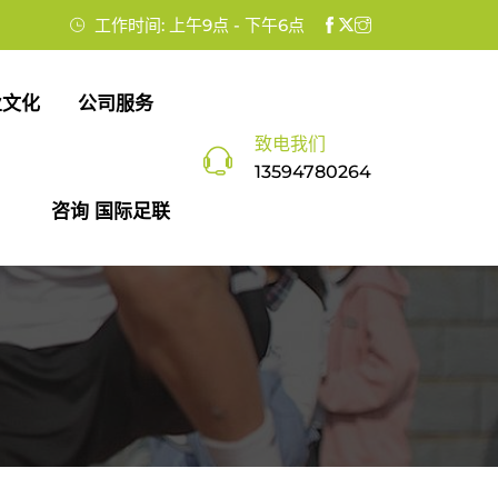
工作时间: 上午9点 - 下午6点
业文化
公司服务
致电我们
13594780264
咨询 国际足联