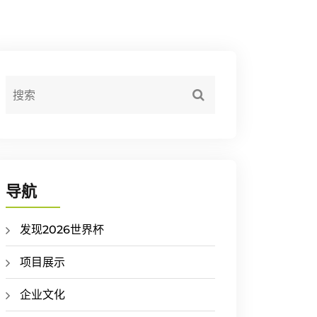
导航
发现2026世界杯
项目展示
企业文化