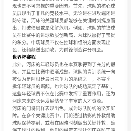
现也是不可忽视的重要因素。首先，球队的核心球
员展现出了非凡的竞技水平。无论是在进攻端还是
防守端，河床的关键球员都能够在关键时刻挺身而
出，打破僵局或是化解危机。例如，球队的前锋球
员在比赛中的进球数屡创新高，为球队赢得了宝贵
的积分。中场球员不仅在控球和组织方面表现出
色，还频频送出助攻，为前锋创造得分机会。
世界杯赛程
此外，河床的年轻球员也在本赛季得到了充分的锻
炼，并且在比赛中逐渐成熟。球队的青训系统一向
被认为是阿根廷最具竞争力的系统之一，本赛季一
批年轻球员的崛起，也为球队的成功奠定了基础。
这些年轻球员不仅在比赛中发挥了重要作用，还为
河床未来的长远发展储备了丰富的人才资源。
河床的门将同样表现出色，成为球队防线的坚实屏
障。在多个关键比赛中，门将通过精彩的扑救帮助
球队保持零封，或者在困难时刻做出关键扑救，确
保了球队的胜利。他们的稳定表现让河床在防守端