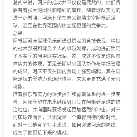
总的来说，河床的成功并不仅仅是偶然的，他们背
后有着强大的团队和精细的管理。随着球队实力的
进一步增强，河床有望在未来继续主宰阿根廷足
球，甚至在世界范围内树立起更强的竞争力。
总结：
阿根廷河床足球俱乐部通过稳定的竞技表现、精妙
的战术部署和球员个人的卓越发挥，成功提前锁定
了本赛季的阿甲联赛冠军。这一成就不仅是球队整
体实力的体现，更是长期以来团队协作与精细管理
的成果。河床不仅在国内赛场上强势崛起，其在国
际足坛的影响力也逐渐增强，未来更是充满了无限
可能。
随着俱乐部实力的逐步提升和青训体系的进一步完
善，河床有望在未来继续巩固其在阿根廷足球的统
治地位，并向国际赛场发起更加猛烈的冲击。对于
河床球迷而言，这无疑是一个值得期待的新时代。
而对于其他竞争对手来说，如何突破河床的防线，
成为了他们接下来的挑战。