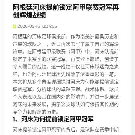
阿根廷河床提前锁定阿甲联赛冠军再
创辉煌战绩
2026-05-16 12:34:53
阿根廷的河床足球俱乐部，作为南美洲最具历史和
声望的球队之一，近日再次书写了属于自己的辉煌
篇章。在阿根廷甲级联赛（阿甲）中，河床队提前
锁定了本赛季的联赛冠军，再度登上巅峰，创造了
令人瞩目的战绩。这一成绩不仅让河床球迷为之疯
狂，也为阿根廷足球历史增添了浓墨重彩的一笔。
本文将从多个角度详细探讨河床为何能够提前锁定
联赛冠军，分析球队的卓越表现、战术体系、球员
个人表现以及其在国内外的影响力，并进一步展望
河床的未来发展，揭示这支球队如何保持其长期的
竞争力和辉煌的历史。
1、河床为何提前锁定阿甲冠军
河床提前锁定阿甲冠军的背后，是球队在赛季中期