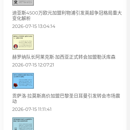
迪亚斯4500万欧元加盟利物浦引发英超争冠格局重大
变化解析
2026-07-15 13:04:14
赫罗纳队长阿莱克斯·加西亚正式转会加盟勒沃库森
2026-07-15 12:07:21
贡萨洛·拉莫斯高价加盟巴黎圣日耳曼引发转会市场震
动
2026-07-15 11:11:41