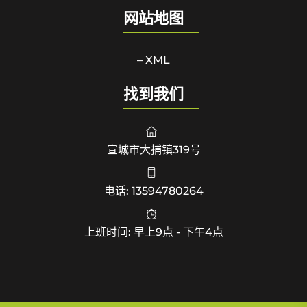
网站地图
– XML
找到我们
宣城市大捕镇319号
电话: 13594780264
上班时间: 早上9点 - 下午4点