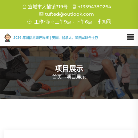
宣城市大捕镇319号
+13594780264
tufted@outlook.com
工作时间: 上午9点 - 下午6点
项目展示
首页
-
项目展示