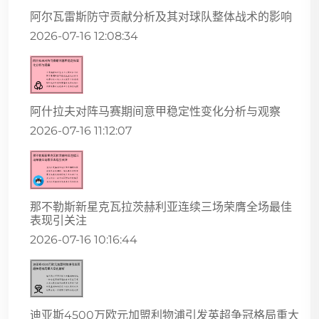
阿尔瓦雷斯防守贡献分析及其对球队整体战术的影响
2026-07-16 12:08:34
阿什拉夫对阵马赛期间意甲稳定性变化分析与观察
2026-07-16 11:12:07
那不勒斯新星克瓦拉茨赫利亚连续三场荣膺全场最佳
表现引关注
2026-07-16 10:16:44
迪亚斯4500万欧元加盟利物浦引发英超争冠格局重大