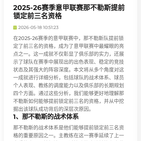
2025-26赛季意甲联赛那不勒斯提前
锁定前三名资格
2026-05-18 10:51:23
在2025-26赛季的意甲联赛中，那不勒斯队提前锁
定了前三名的资格，成为了意甲联赛中最耀眼的亮
点之一。这一成就不仅彰显了俱乐部的实力，还展
示了球队在赛季中展现出的出色表现、稳定的竞技
状态及其强大的阵容深度。本文将从多个角度对这
一成就进行详细分析，包括球队的战术体系、球员
个人表现、教练的调度能力以及俱乐部的长期规划
四个方面。通过这些分析，我们能够更好地理解那
不勒斯如何能够提前锁定前三名的资格，并从中挖
掘出该球队成功背后的深层次原因。
1、那不勒斯的战术体系
那不勒斯的战术体系是他们能够提前锁定前三名资
格的重要原因之一。主教练在这一赛季延续了上一