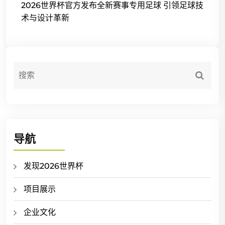
2026世界杯官方发布全新赛事专用足球 引领足球技
术与设计革新
导航
发现2026世界杯
项目展示
企业文化