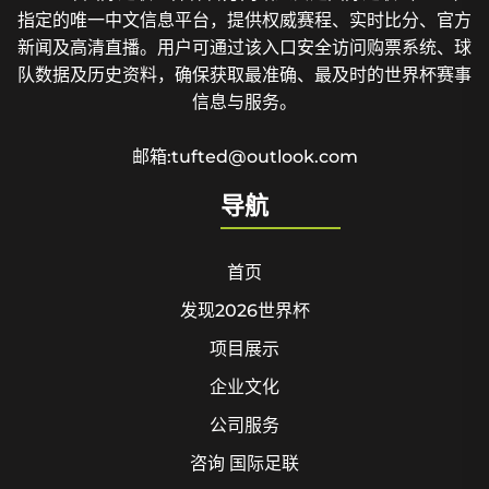
指定的唯一中文信息平台，提供权威赛程、实时比分、官方
新闻及高清直播。用户可通过该入口安全访问购票系统、球
队数据及历史资料，确保获取最准确、最及时的世界杯赛事
信息与服务。
邮箱:tufted@outlook.com
导航
首页
发现2026世界杯
项目展示
企业文化
公司服务
咨询 国际足联