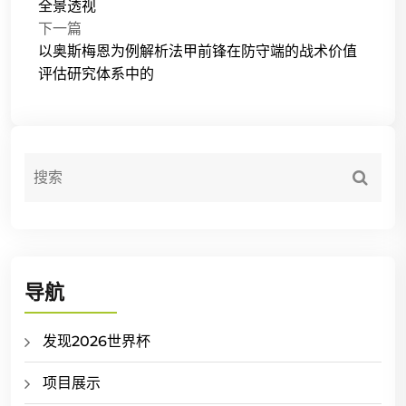
全景透视
下一篇
以奥斯梅恩为例解析法甲前锋在防守端的战术价值
评估研究体系中的
导航
发现2026世界杯
项目展示