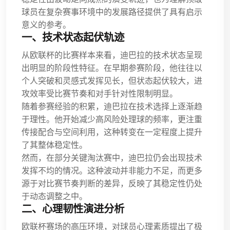
球员在复杂赛事环境中的发展路径提供了具有启示
意义的参考。
一、技术状态起伏轨迹
从欧联杯的比赛样本来看，迪巴拉的技术状态呈现
出明显的阶段性特征。在早期参赛阶段，他往往以
个人突破和灵感式发挥见长，但状态起伏较大，进
攻效率受比赛节奏和对手针对性限制明显。
随着参赛经验的积累，迪巴拉在技术选择上逐渐趋
于理性。他开始减少高风险处理球的频率，更注重
传接配合与空间利用，这种转变在一定程度上提升
了其整体稳定性。
然而，在部分关键淘汰赛中，迪巴拉仍会出现技术
发挥不均的情况。这种波动并非能力不足，而更多
源于对比赛节奏判断的差异，反映了其稳定性仍处
于动态调整之中。
二、心理韧性演进分析
欧联杯赛场的高压环境，对球员心理素质提出了极