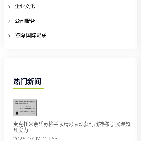
企业文化
公司服务
咨询 国际足联
热门新闻
麦克托米奈凭苏格兰队精彩表现获封战神称号 展现超
凡实力
2026-07-17 12:11:55