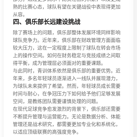
熟的比赛心态，球队有望在关键战役中表现得更加
从容。
四、俱乐部长远建设挑战
除了赛场上的问题，俱乐部整体发展环境同样影响
球队竞争力。近年来，俱乐部在财政管理方面面临
较大压力，这在一定程度上限制了球队在转会市场
上的操作空间。如何在财务稳定与竞技成绩之间取
得平衡，成为管理层必须面对的重要课题。
与此同时，青训体系依然是俱乐部的重要优势。近
年来，多名年轻球员逐渐进入一线队并展现潜力，
为球队未来提供了希望。然而，年轻球员成长需要
时间与耐心，在争冠压力下如何给予他们足够发展
空间，是教练团队需要谨慎处理的问题。
在现代足球竞争愈发激烈的背景下，俱乐部还需要
不断提升管理与运营能力。无论是数据分析、体能
管理还是战术研究，都需要更加专业化和系统化，
以适应顶级联赛的高强度竞争。