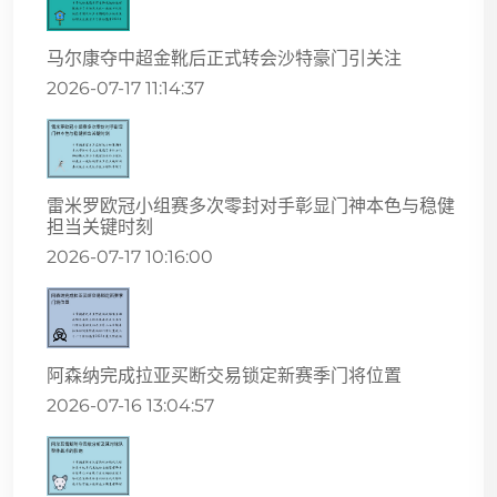
马尔康夺中超金靴后正式转会沙特豪门引关注
2026-07-17 11:14:37
雷米罗欧冠小组赛多次零封对手彰显门神本色与稳健
担当关键时刻
2026-07-17 10:16:00
阿森纳完成拉亚买断交易锁定新赛季门将位置
2026-07-16 13:04:57