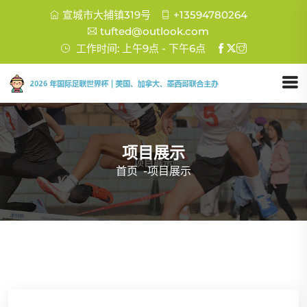
宣城市大捕镇319号
+13594780264
tufted@outlook.com
工作时间: 上午9点 - 下午6点
项目展示
首页
-
项目展示