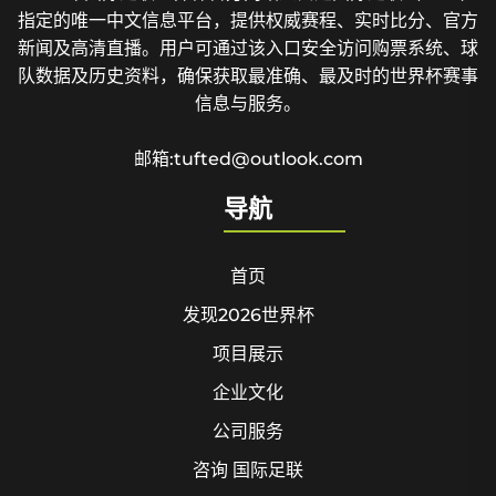
指定的唯一中文信息平台，提供权威赛程、实时比分、官方
新闻及高清直播。用户可通过该入口安全访问购票系统、球
队数据及历史资料，确保获取最准确、最及时的世界杯赛事
信息与服务。
邮箱:tufted@outlook.com
导航
首页
发现2026世界杯
项目展示
企业文化
公司服务
咨询 国际足联