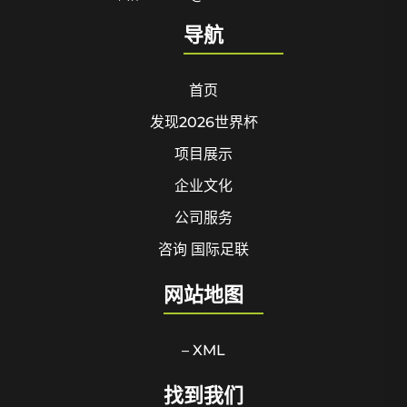
导航
首页
发现2026世界杯
项目展示
企业文化
公司服务
咨询 国际足联
网站地图
– XML
找到我们