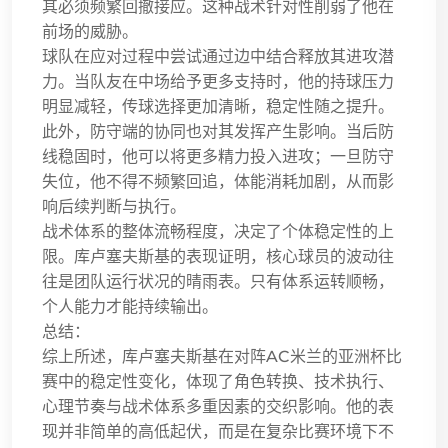
其必须频繁回撤接应。这种战术针对性削弱了他在
前场的威胁。
球队在应对过程中尝试通过边中结合释放其进攻潜
力。当队友在中场给予更多支持时，他的持球压力
明显减轻，传球选择更加清晰，稳定性随之提升。
此外，防守端的协同也对其发挥产生影响。当后防
线稳固时，他可以将更多精力投入进攻；一旦防守
失位，他不得不频繁回追，体能消耗加剧，从而影
响后续判断与执行。
战术体系的整体流畅程度，决定了个体稳定性的上
限。库卢塞夫斯基的表现证明，核心球员的波动往
往是团队运行状况的晴雨表。只有体系运转顺畅，
个人能力才能持续输出。
总结：
综上所述，库卢塞夫斯基在对阵AC米兰的亚洲杯比
赛中的稳定性变化，体现了角色转换、技术执行、
心理节奏与战术体系多重因素的交织影响。他的表
现并非简单的高低起伏，而是在复杂比赛环境下不