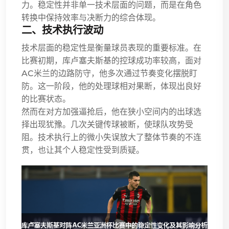
力。稳定性并非单一技术层面的问题，而是在角色
转换中保持效率与决断力的综合体现。
二、技术执行波动
技术层面的稳定性是衡量球员表现的重要标准。在
比赛初期，库卢塞夫斯基的控球成功率较高，面对
AC米兰的边路防守，他多次通过节奏变化摆脱盯
防。这一阶段，他的处理球相对果断，体现出良好
的比赛状态。
然而在对方加强逼抢后，他在狭小空间内的出球选
择出现犹豫。几次关键传球被断，使球队攻势受
阻。技术执行上的微小失误放大了整体节奏的不连
贯，也让其个人稳定性受到质疑。