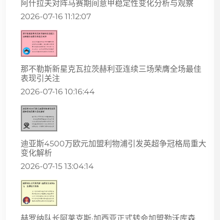
阿什拉夫对阵马赛期间意甲稳定性变化分析与观察
2026-07-16 11:12:07
那不勒斯新星克瓦拉茨赫利亚连续三场荣膺全场最佳
表现引关注
2026-07-16 10:16:44
迪亚斯4500万欧元加盟利物浦引发英超争冠格局重大
变化解析
2026-07-15 13:04:14
赫罗纳队长阿莱克斯·加西亚正式转会加盟勒沃库森