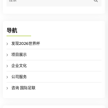
导航
发现2026世界杯
项目展示
企业文化
公司服务
咨询 国际足联