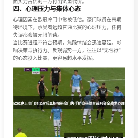
面实力占优的一方付出沉重代价。
四、心理压力与集体心态
心理因素在欧冠冷门中常被低估。豪门球员在高期
待环境下，承受着远超普通比赛的心理压力，任何
失误都会被无限解读。
当比赛进程不符合预期，焦躁情绪会迅速蔓延，影
响决策与执行力。反观弱势一方，往往以“无包袱”
的心态投入比赛，更容易超水平发挥。