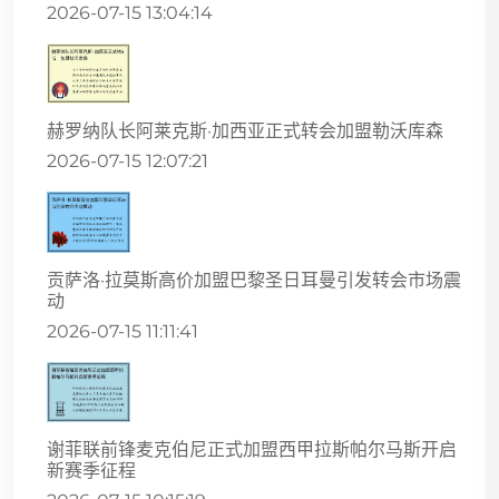
2026-07-15 13:04:14
赫罗纳队长阿莱克斯·加西亚正式转会加盟勒沃库森
2026-07-15 12:07:21
贡萨洛·拉莫斯高价加盟巴黎圣日耳曼引发转会市场震
动
2026-07-15 11:11:41
谢菲联前锋麦克伯尼正式加盟西甲拉斯帕尔马斯开启
新赛季征程