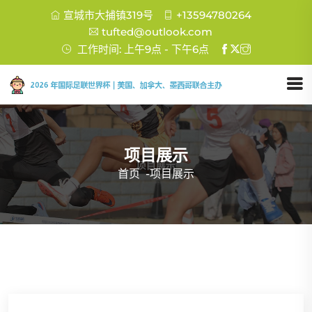
宣城市大捕镇319号
+13594780264
tufted@outlook.com
工作时间: 上午9点 - 下午6点
项目展示
首页
-
项目展示