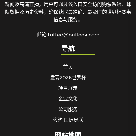
新闻及高清直播。用户可通过该入口安全访问购票系统、球
队数据及历史资料，确保获取最准确、最及时的世界杯赛事
信息与服务。
邮箱:tufted@outlook.com
导航
首页
发现2026世界杯
项目展示
企业文化
公司服务
咨询 国际足联
网站地图