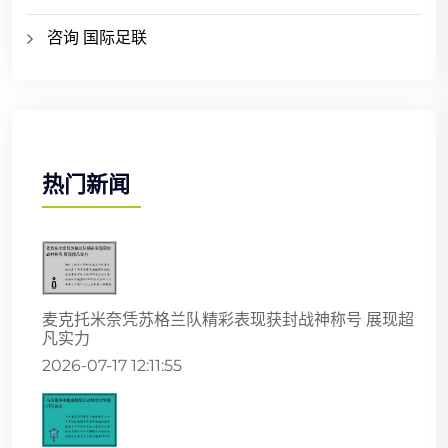
咨询 国际足联
热门新闻
麦克托米奈凭苏格兰队精彩表现获封战神称号 展现超
凡实力
2026-07-17 12:11:55