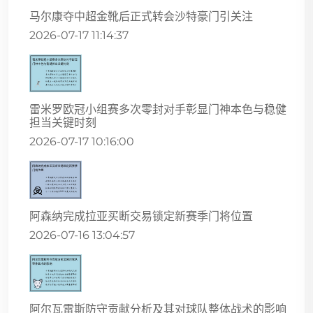
马尔康夺中超金靴后正式转会沙特豪门引关注
2026-07-17 11:14:37
雷米罗欧冠小组赛多次零封对手彰显门神本色与稳健
担当关键时刻
2026-07-17 10:16:00
阿森纳完成拉亚买断交易锁定新赛季门将位置
2026-07-16 13:04:57
阿尔瓦雷斯防守贡献分析及其对球队整体战术的影响