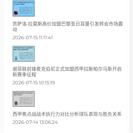
贡萨洛·拉莫斯高价加盟巴黎圣日耳曼引发转会市场震
动
2026-07-15 11:11:41
谢菲联前锋麦克伯尼正式加盟西甲拉斯帕尔马斯开启
新赛季征程
2026-07-15 10:15:19
西甲焦点战战术执行力对比分析球队表现与胜负关系
2026-07-14 13:06:24