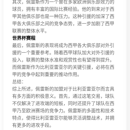
其次，佩雷斯作为一个曾在多家欧洲俱乐部效力的
球员，拥有丰富的国际比赛经验。他的到来对于西
甲其他俱乐部也是一种压力。这种引援的加深了西
甲各大俱乐部之间的竞争态势，进一步加剧了西甲
联赛的整体水平。
世界杯赛程
最后，佩雷斯的表现将成为西甲各大俱乐部对外引
援的一个重要参考。随着西甲球队加大对外引援的
投入，联赛的整体水准和观赏性也有望得到提升。
而佩雷斯作为比利亚雷亚尔的关键引援，必将在西
甲的竞争中起到重要的推动作用。
总结：
综上所述，佩雷斯的加盟对于比利亚雷亚尔而言具
有多方面的积极意义。首先，通过这笔交易，球队
不仅解决了进攻端的短板，同时还提升了球队在西
甲乃至欧洲赛场的竞争力。佩雷斯的多面性和技术
特点，使得比利亚雷亚尔能够灵活调整战术，并拥
有更多的进攻手段。