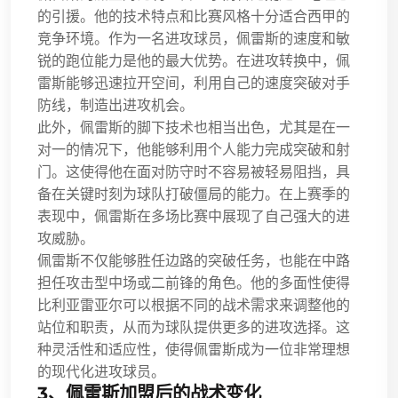
的引援。他的技术特点和比赛风格十分适合西甲的
竞争环境。作为一名进攻球员，佩雷斯的速度和敏
锐的跑位能力是他的最大优势。在进攻转换中，佩
雷斯能够迅速拉开空间，利用自己的速度突破对手
防线，制造出进攻机会。
此外，佩雷斯的脚下技术也相当出色，尤其是在一
对一的情况下，他能够利用个人能力完成突破和射
门。这使得他在面对防守时不容易被轻易阻挡，具
备在关键时刻为球队打破僵局的能力。在上赛季的
表现中，佩雷斯在多场比赛中展现了自己强大的进
攻威胁。
佩雷斯不仅能够胜任边路的突破任务，也能在中路
担任攻击型中场或二前锋的角色。他的多面性使得
比利亚雷亚尔可以根据不同的战术需求来调整他的
站位和职责，从而为球队提供更多的进攻选择。这
种灵活性和适应性，使得佩雷斯成为一位非常理想
的现代化进攻球员。
3、佩雷斯加盟后的战术变化