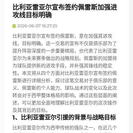
比利亚雷亚尔宣布签约佩雷斯加强进
攻线目标明确
2026-06-07 16:27:25
比利亚雷亚尔宣布签约佩雷斯，意在加强其进攻
线，目标明确。这一交易的宣布不仅是俱乐部为了
提升阵容深度的一步重要棋局，也代表了比利亚雷
亚尔为未来赛季做出的战略规划。佩雷斯的加盟将
为球队提供新的进攻手段，并补强其锋线的稳定
性。本文将从四个方面对比利亚雷亚尔宣布签约佩
雷斯进行详细分析，探讨这笔交易对于俱乐部的意
义、佩雷斯的个人能力、球队战术的变化以及此次
转会对于西甲整体格局的影响。通过这些层面的阐
述，可以更加全面地理解比利亚雷亚尔的这次操作
及其背后的目标。
1、比利亚雷亚尔引援的背景与战略目标
比利亚雷亚尔作为西甲传统的强队之一，在近几个