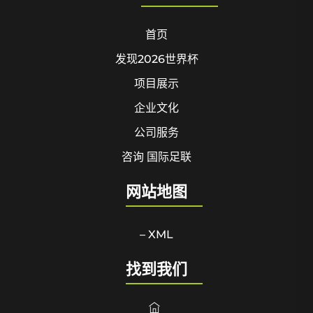
首页
发现2026世界杯
项目展示
企业文化
公司服务
咨询 国际足联
网站地图
– XML
找到我们