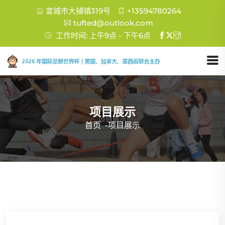
宣城市大捕镇319号
+13594780264
tufted@outlook.com
工作时间: 上午9点 - 下午6点
项目展示
首页
-
项目展示