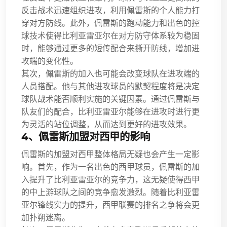
反击战术迅速组织进攻，利用佩雷斯的个人能力打
穿对方防线。此外，佩雷斯的跑动能力和出色的控
球技术使得比利亚雷亚尔在对方防守体系较为稳固
时，能够通过更多的短传配合来撕开防线，增加进
攻端的变化性。
其次，佩雷斯的加入也可能会改变球队在进攻端的
人员搭配。他与其他进攻球员的默契程度将是决定
球队战术能否顺利实施的关键因素。通过佩雷斯与
队友们的配合，比利亚雷亚尔能够在进攻时进行更
为灵活的站位调整，从而达到更好的进攻效果。
4、佩雷斯加盟对西甲的影响
佩雷斯的加盟对西甲整体格局无疑也会产生一定影
响。首先，作为一名出色的西甲球员，佩雷斯的加
入提升了比利亚雷亚尔的竞争力，这无疑使得西甲
的中上游球队之间的竞争愈发激烈。随着比利亚雷
亚尔锋线实力的提升，西甲联赛的排名之争将会更
加扑朔迷离。