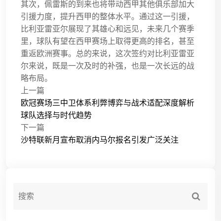
其次，佩雷斯的到来也将带动西甲其他俱乐部加大
引援力度，提升西甲的整体水平。通过这一引援，
比利亚雷亚尔展现了其雄心和远见，未来几个赛季
里，球队有望在西甲赛场上取得更高的排名，甚至
重返欧洲赛事。总的来说，这次签约对比利亚雷亚
尔来说，既是一次及时的补强，也是一次长远的战
略布局。
上一篇
欧冠赛场三中卫体系利弊博弈与战术适配深度解析
球队选择与时代趋势
下一篇
沙特联新月宣布取消内马尔报名引发广泛关注