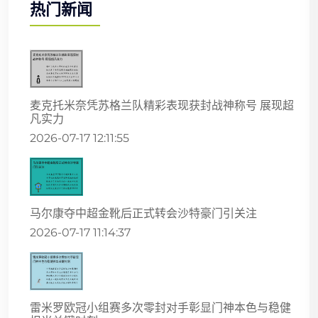
热门新闻
麦克托米奈凭苏格兰队精彩表现获封战神称号 展现超
凡实力
2026-07-17 12:11:55
马尔康夺中超金靴后正式转会沙特豪门引关注
2026-07-17 11:14:37
雷米罗欧冠小组赛多次零封对手彰显门神本色与稳健