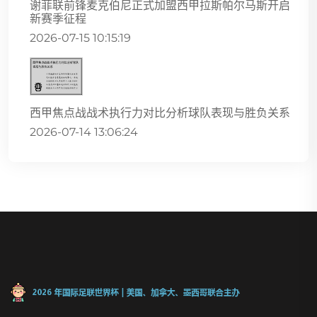
谢菲联前锋麦克伯尼正式加盟西甲拉斯帕尔马斯开启
新赛季征程
2026-07-15 10:15:19
西甲焦点战战术执行力对比分析球队表现与胜负关系
2026-07-14 13:06:24