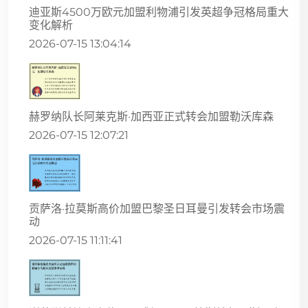
迪亚斯4500万欧元加盟利物浦引发英超争冠格局重大
变化解析
2026-07-15 13:04:14
赫罗纳队长阿莱克斯·加西亚正式转会加盟勒沃库森
2026-07-15 12:07:21
贡萨洛·拉莫斯高价加盟巴黎圣日耳曼引发转会市场震
动
2026-07-15 11:11:41