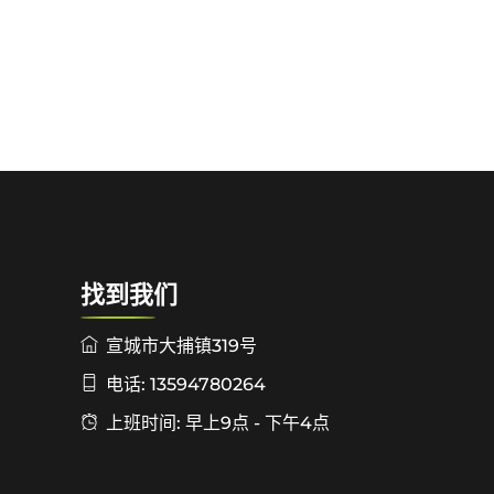
找到我们
宣城市大捕镇319号
电话: 13594780264
上班时间: 早上9点 - 下午4点