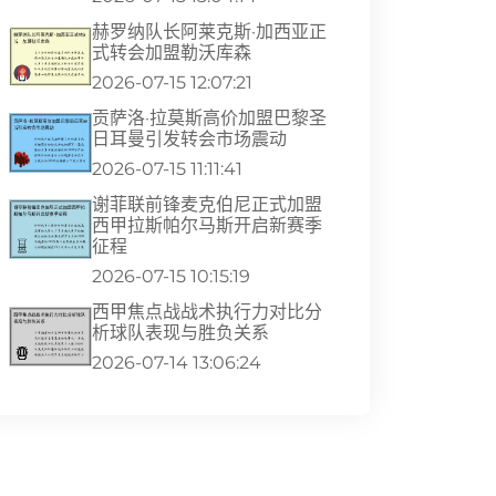
赫罗纳队长阿莱克斯·加西亚正
式转会加盟勒沃库森
2026-07-15 12:07:21
贡萨洛·拉莫斯高价加盟巴黎圣
日耳曼引发转会市场震动
2026-07-15 11:11:41
谢菲联前锋麦克伯尼正式加盟
西甲拉斯帕尔马斯开启新赛季
征程
2026-07-15 10:15:19
西甲焦点战战术执行力对比分
析球队表现与胜负关系
2026-07-14 13:06:24