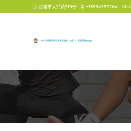
宣城市大捕镇319号
+13594780264
t