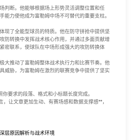
场判断。他能够根据场上形势灵活调整位置和任
手能力使他成为富勒姆中场不可替代的重要支柱。
体现了全能型球员的特质。他在防守拼抢中提供坚
攻防转换中发挥战术核心作用，并通过多面贡献增
紧密联系，使球队在中场形成强大的攻防转换体
极大推动了富勒姆整体战术执行力和比赛节奏。他
具威胁，为富勒姆在激烈的联赛竞争中提供了坚实
按照你要求的段落、格式和小标题长度完成。
言，让文章更加生动、有赛场感和数据支撑感**，
深层原因解析与战术环境