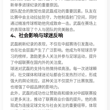
新单季进球纪录的重要原因。
团队配合的默契也是武磊成功的重要因素。队友在
比赛中会主动拉扯防守，为他制造射门空间，同时
通过精准传球帮助他完成致命一击。武磊在赛场上
的表现体现了个人与团队的完美融合。
4、社会影响与球迷反响
武磊刷新纪录的表现，不仅在中超赛场引发轰动，
也在社会层面产生了广泛影响。他成为年轻球员学
习的榜样，激励更多人关注并参与足球运动，提升
了中超联赛在国内外的关注度。
球迷对武磊的支持与热情持续高涨。每一次进球瞬
间，社交媒体和球迷论坛都会引发热烈讨论，形成
强大的舆论效应。这种关注不仅提升了比赛氛围，
也增强了中超品牌的影响力。
此外，武磊的成功也让赞助商和媒体对中超联赛投
以更多关注，推动了联赛商业价值的提升。他的表
现成为连接足球文化与社会关注的重要纽带，体现