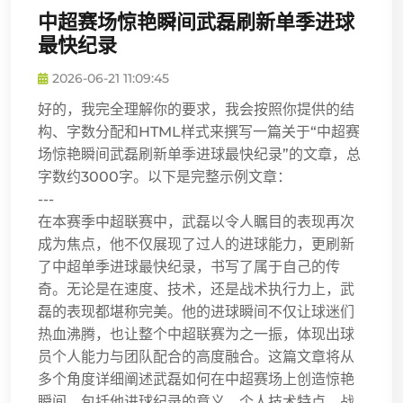
中超赛场惊艳瞬间武磊刷新单季进球
最快纪录
2026-06-21 11:09:45
好的，我完全理解你的要求，我会按照你提供的结
构、字数分配和HTML样式来撰写一篇关于“中超赛
场惊艳瞬间武磊刷新单季进球最快纪录”的文章，总
字数约3000字。以下是完整示例文章：
---
在本赛季中超联赛中，武磊以令人瞩目的表现再次
成为焦点，他不仅展现了过人的进球能力，更刷新
了中超单季进球最快纪录，书写了属于自己的传
奇。无论是在速度、技术，还是战术执行力上，武
磊的表现都堪称完美。他的进球瞬间不仅让球迷们
热血沸腾，也让整个中超联赛为之一振，体现出球
员个人能力与团队配合的高度融合。这篇文章将从
多个角度详细阐述武磊如何在中超赛场上创造惊艳
瞬间，包括他进球纪录的意义、个人技术特点、战