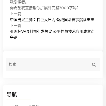
吸引读者。
你希望我直接帮你扩展到完整3000字吗？
上一篇
中国男足主帅面临巨大压力 备战国际赛事挑战重重
下一篇
亚洲杯VAR判罚引发热议 公平性与技术应用成焦点
争论
导航