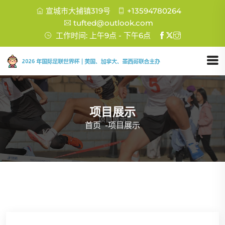
宣城市大捕镇319号
+13594780264
tufted@outlook.com
工作时间: 上午9点 - 下午6点
项目展示
首页
-
项目展示