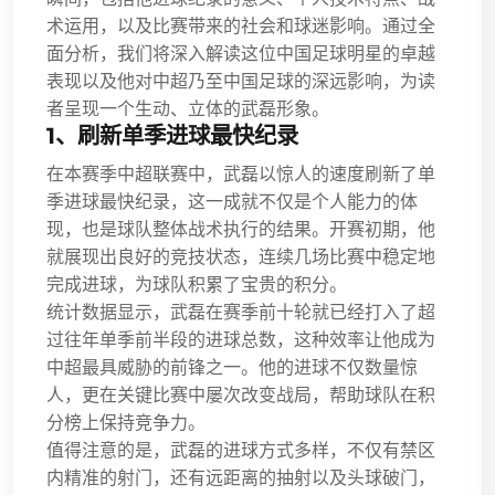
术运用，以及比赛带来的社会和球迷影响。通过全
面分析，我们将深入解读这位中国足球明星的卓越
表现以及他对中超乃至中国足球的深远影响，为读
者呈现一个生动、立体的武磊形象。
1、刷新单季进球最快纪录
在本赛季中超联赛中，武磊以惊人的速度刷新了单
季进球最快纪录，这一成就不仅是个人能力的体
现，也是球队整体战术执行的结果。开赛初期，他
就展现出良好的竞技状态，连续几场比赛中稳定地
完成进球，为球队积累了宝贵的积分。
统计数据显示，武磊在赛季前十轮就已经打入了超
过往年单季前半段的进球总数，这种效率让他成为
中超最具威胁的前锋之一。他的进球不仅数量惊
人，更在关键比赛中屡次改变战局，帮助球队在积
分榜上保持竞争力。
值得注意的是，武磊的进球方式多样，不仅有禁区
内精准的射门，还有远距离的抽射以及头球破门，