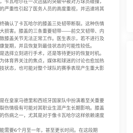
，卡瓦哈尔在一次迅猛的突破中被对方球员碰撞，
的严重性引起了医务人员的高度重视，并迅速将其
终确认了卡瓦哈尔的膝盖三处韧带断裂。这种伤情
大损害。膝盖的三条重要韧带——前交叉韧带、内
致膝盖关节无法正常工作。医生表示，若不进行及
康复期，并且恢复到最佳状态的可能性较低。
是选择立刻进行手术，还是等待更好的恢复时机。
为体育界关注的焦点，媒体和球迷的讨论也愈加热
技状态，也可能对整个球队的赛季表现产生重大影
是在皇家马德里和西班牙国家队中扮演着至关重要
裂伤情极有可能对其职业生涯产生长期影响。膝盖
的伤病之一，尤其是对于像卡瓦哈尔这样依赖速度
能需要6个月至一年，甚至更长时间。在这段期