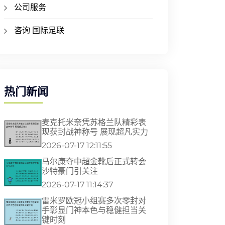
公司服务
咨询 国际足联
热门新闻
麦克托米奈凭苏格兰队精彩表
现获封战神称号 展现超凡实力
2026-07-17 12:11:55
马尔康夺中超金靴后正式转会
沙特豪门引关注
2026-07-17 11:14:37
雷米罗欧冠小组赛多次零封对
手彰显门神本色与稳健担当关
键时刻