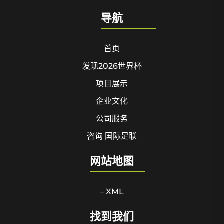
导航
首页
发现2026世界杯
项目展示
企业文化
公司服务
咨询 国际足联
网站地图
– XML
找到我们