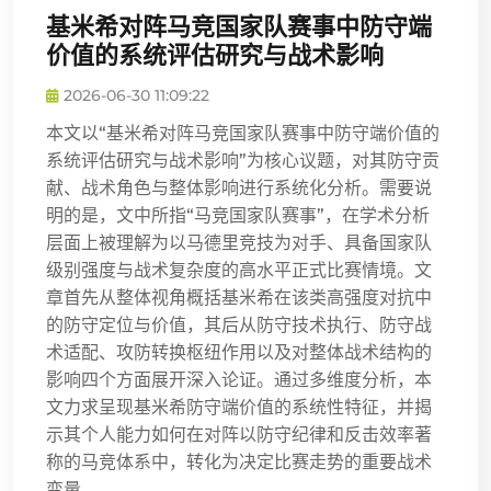
基米希对阵马竞国家队赛事中防守端
价值的系统评估研究与战术影响
2026-06-30 11:09:22
本文以“基米希对阵马竞国家队赛事中防守端价值的
系统评估研究与战术影响”为核心议题，对其防守贡
献、战术角色与整体影响进行系统化分析。需要说
明的是，文中所指“马竞国家队赛事”，在学术分析
层面上被理解为以马德里竞技为对手、具备国家队
级别强度与战术复杂度的高水平正式比赛情境。文
章首先从整体视角概括基米希在该类高强度对抗中
的防守定位与价值，其后从防守技术执行、防守战
术适配、攻防转换枢纽作用以及对整体战术结构的
影响四个方面展开深入论证。通过多维度分析，本
文力求呈现基米希防守端价值的系统性特征，并揭
示其个人能力如何在对阵以防守纪律和反击效率著
称的马竞体系中，转化为决定比赛走势的重要战术
变量。