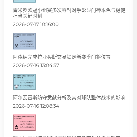
雷米罗欧冠小组赛多次零封对手彰显门神本色与稳健
担当关键时刻
2026-07-17 10:16:00
阿森纳完成拉亚买断交易锁定新赛季门将位置
2026-07-16 13:04:57
阿尔瓦雷斯防守贡献分析及其对球队整体战术的影响
2026-07-16 12:08:34