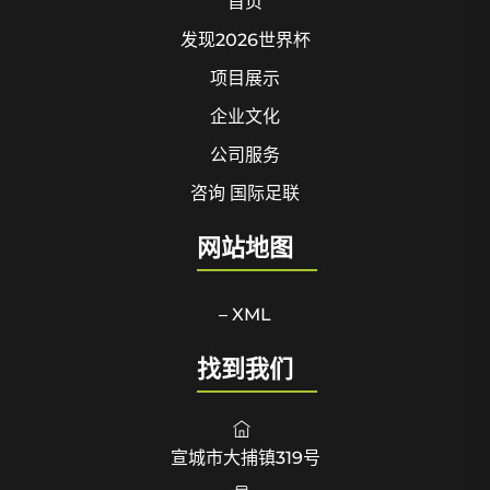
首页
发现2026世界杯
项目展示
企业文化
公司服务
咨询 国际足联
网站地图
– XML
找到我们
宣城市大捕镇319号