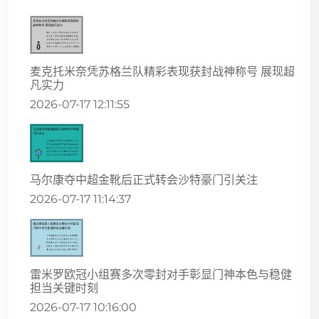
麦克托米奈凭苏格兰队精彩表现获封战神称号 展现超
凡实力
2026-07-17 12:11:55
马尔康夺中超金靴后正式转会沙特豪门引关注
2026-07-17 11:14:37
雷米罗欧冠小组赛多次零封对手彰显门神本色与稳健
担当关键时刻
2026-07-17 10:16:00