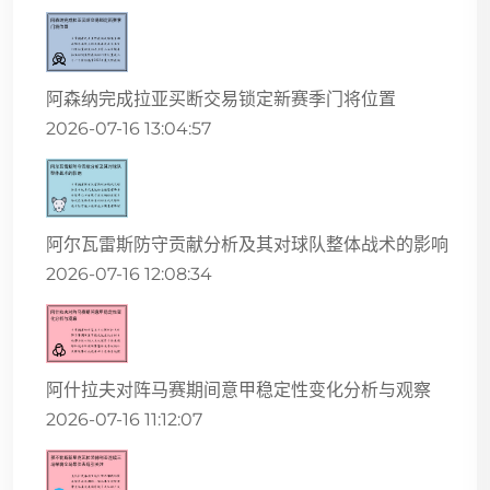
阿森纳完成拉亚买断交易锁定新赛季门将位置
2026-07-16 13:04:57
阿尔瓦雷斯防守贡献分析及其对球队整体战术的影响
2026-07-16 12:08:34
阿什拉夫对阵马赛期间意甲稳定性变化分析与观察
2026-07-16 11:12:07