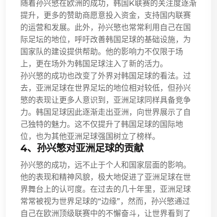
随着孙兴慜在欧洲的成功，韩国K联赛的关注度逐渐
提升，更多的赞助商愿意投入资金，支持国内联赛
的运营和发展。此外，孙兴慜也常常利用自己在国
际足坛的地位，呼吁改善韩国足球的基础设施，为
国家队的建设提供帮助。他的影响力不仅限于场
上，更在场外为韩国足球注入了新的活力。
孙兴慜的成功也改变了外界对韩国足球的看法。过
去，亚洲足球在世界足坛的地位相对较低，但孙兴
慜的表现让更多人意识到，亚洲足球同样具备竞争
力。韩国足球因此逐渐走出亚洲，向世界展示了自
己独特的魅力。这不仅提升了韩国足球的国际地
位，也为其他亚洲足球强国树立了榜样。
4、孙兴慜对亚洲足球的贡献
孙兴慜的成功，远不止于个人和国家层面的影响。
他的表现和精神风貌，极大地促进了亚洲足球在世
界舞台上的认可度。在过去的几十年里，亚洲足球
常常被视为世界足球的“边缘”，然而，孙兴慜通过
自己在欧洲顶级联赛中的不懈奋斗，让世界看到了