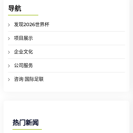
导航
发现2026世界杯
项目展示
企业文化
公司服务
咨询 国际足联
热门新闻