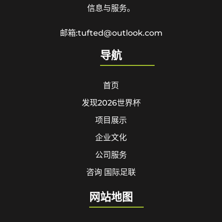
信息与服务。
邮箱:tufted@outlook.com
导航
首页
发现2026世界杯
项目展示
企业文化
公司服务
咨询 国际足联
网站地图