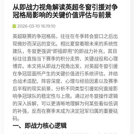
从即战力视角解读英超冬窗引援对争
冠格局影响的关键价值评估与前景
2026-03-10 16:19:10
英超联赛的争冠格局，往往在冬季转会窗口之后出
现微妙而深远的变化。相比夏窗着眼未来的系统性
建队，冬窗更强调“即插即用”的即战力补充，其目
标往往直指当下赛季的积分走势、关键战役和心理
博弈。本文将从即战力视角出发，对英超冬窗引援
在争冠层面所产生的关键价值进行系统评估，并结
合战术适配、阵容深度、心理与经验因素以及赛季
后半程的现实前景，分析不同类型引援如何直接影
响争冠球队的稳定性与上限。通过对冬窗操作逻辑
的深入拆解，可以更清晰地理解为何某些看似低调
的补强，反而在赛季末成为决定冠军归属的重要砝
码。
一、即战力核心逻辑