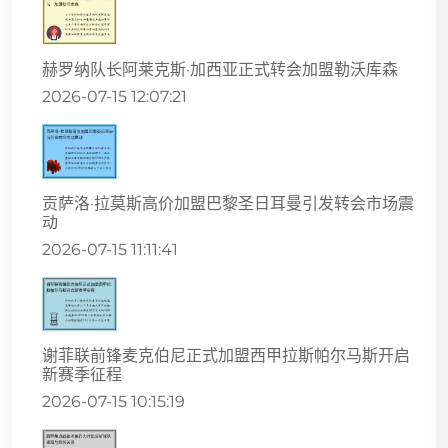
赫罗纳队长阿莱克斯·加西亚正式转会加盟勒沃库森
2026-07-15 12:07:21
贡萨洛·拉莫斯高价加盟巴黎圣日耳曼引发转会市场震
动
2026-07-15 11:11:41
谢菲联前锋麦克伯尼正式加盟西甲拉斯帕尔马斯开启
新赛季征程
2026-07-15 10:15:19