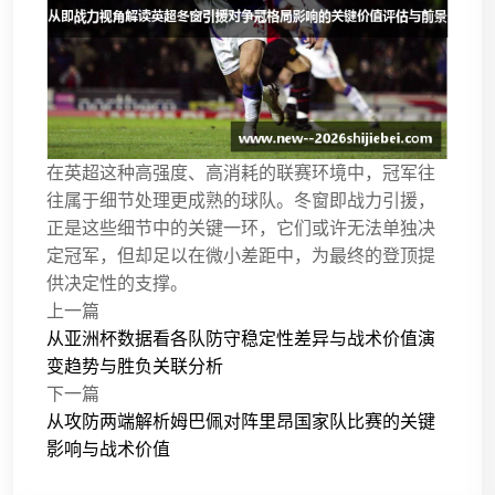
在英超这种高强度、高消耗的联赛环境中，冠军往
往属于细节处理更成熟的球队。冬窗即战力引援，
正是这些细节中的关键一环，它们或许无法单独决
定冠军，但却足以在微小差距中，为最终的登顶提
供决定性的支撑。
上一篇
从亚洲杯数据看各队防守稳定性差异与战术价值演
变趋势与胜负关联分析
下一篇
从攻防两端解析姆巴佩对阵里昂国家队比赛的关键
影响与战术价值