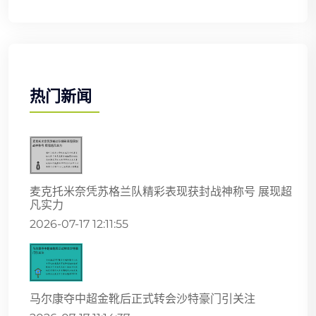
热门新闻
麦克托米奈凭苏格兰队精彩表现获封战神称号 展现超
凡实力
2026-07-17 12:11:55
马尔康夺中超金靴后正式转会沙特豪门引关注