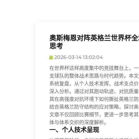
奥斯梅恩对阵英格兰世界杯全
思考
2026-03-14 13:02:04
在世界杯这样高度集中的竞技舞台上，一
支球队的整体战术思路与时代趋势。本文
系统复盘，从个人技术发挥、战术支点价
深入分析。通过对其跑动轨迹、对抗质量
其在高强度对抗环境下如何撕扯英格兰防
结合英格兰防守结构的应对策略，探讨奥
文章不仅回顾比赛细节，更进一步思考其
体与体系交织的深度解析。
一、个人技术呈现