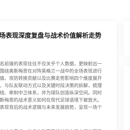
场表现深度复盘与战术价值解析走势
名前锋的表现往往不仅关乎个人数据，更映射出一
围绕奥斯梅恩在对阵英格兰一战中的全场表现进行
值、攻防转换贡献以及比赛走势影响四个维度展开
、与队友联动方式以及关键时段决策的拆解，梳理
线、牵制中卫体系，并为球队创造纵深空间。同时
斯梅恩的战术意义如何在现代足球语境下被放大。
表现背后的战术逻辑与未来发展趋势，呈现一场个