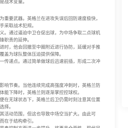
是战术变量。
为重要武器。英格兰在进攻失误后回防速度极快，
手采取战术犯规。
义。通过逼迫中卫仓促出球，为中场争取二点球机
锋职责的延伸。
进时，他会回撤至中圈附近进行协防，延缓对手推
覆盖为球队整体压迫提供保障。
一传递点。通过简单做球后迅速前插，形成二次冲
影响节奏。当他连续完成高强度冲刺时，英格兰防
体能下降时，英格兰则逐渐掌控控球权。
便在无球状态下，英格兰后卫仍需时刻注意其位置
选择。
其活动范围，但这也导致中场空当扩大。由此可
而在于结构牵引。