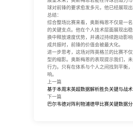
展望未来，奥斯梅恩若能在传球创造力与
球对前锋的要求愈发多元，他已经展现出
总结：
综合整场比赛来看，奥斯梅恩不仅是一名
的关键支点。他在个人技术层面展现出稳
换中释放速度优势，并通过持续跑动影响
成共振时，前锋的价值会被最大化。
进一步思考，这场对阵英格兰的比赛不仅
型的缩影。奥斯梅恩的表现提示我们，未
行力。只有在体系与个人之间找到平衡，
响。
上一篇
基于本周末英超数据解析胜负关键与战术
下一篇
巴尔韦德对阵利物浦德甲比赛关键数据分