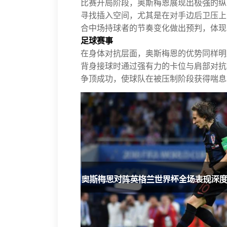
比赛开局阶段，奥斯梅恩展现出极强的纵
寻找插入空间，尤其是在对手边后卫压上
合中场持球者的节奏变化做出预判，体现
足球赛事
在身体对抗层面，奥斯梅恩的优势同样明
背身接球时通过强有力的卡位与肩部对抗
争顶成功，使球队在被压制阶段获得喘息