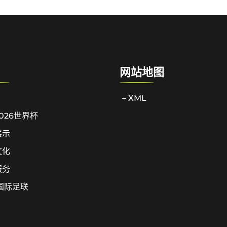
网站地图
– XML
026世界杯
展示
文化
服务
国际足联