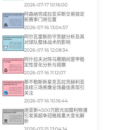
2026-07-17 10:16:00
阿森纳完成拉亚买断交易锁定
新赛季门将位置
2026-07-16 13:04:57
阿尔瓦雷斯防守贡献分析及其
对球队整体战术的影响
2026-07-16 12:08:34
阿什拉夫对阵马赛期间意甲稳
定性变化分析与观察
2026-07-16 11:12:07
那不勒斯新星克瓦拉茨赫利亚
连续三场荣膺全场最佳表现引
关注
2026-07-16 10:16:44
迪亚斯4500万欧元加盟利物浦
引发英超争冠格局重大变化解
析
2026-07-15 13:04:14