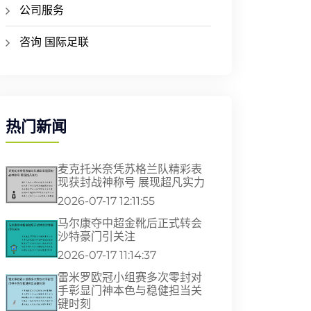
公司服务
咨询 国际足联
热门新闻
麦克托米奈凭苏格兰队精彩表
现获封战神称号 展现超凡实力
2026-07-17 12:11:55
马尔康夺中超金靴后正式转会
沙特豪门引关注
2026-07-17 11:14:37
雷米罗欧冠小组赛多次零封对
手彰显门神本色与稳健担当关
键时刻