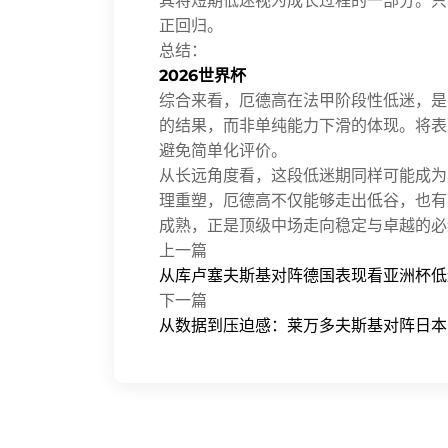
其将短期低迷视为成长过程的一部分。只
正回归。
总结：
2026世界杯
综合来看，厄德高在法甲阶段性低迷，是
的结果，而非单纯能力下滑的体现。将表
避免简单化评价。
从长远角度看，这段低迷期同样可能成为
理重塑，厄德高不仅能够走出低谷，也有
成熟，正是顶级中场走向稳定与卓越的必
上一篇
从库卢塞夫斯基对阵德国表现看亚洲杯低
下一篇
从数据到压迫感：莱万多夫斯基对阵日本