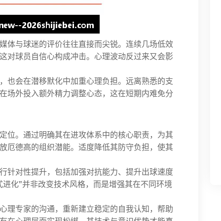
媒体与球迷的评价往往直接而尖锐。连续几场低效
这对球员自信心构成冲击。心理波动反过来又会影
，也会在潜移默化中加重心理负担。远离熟悉的支
在场外投入额外精力调整心态，这在短期内难免分
定位。通过明确其在进攻体系中的核心职责，为其
放厄德高的组织潜能。适度降低其防守负担，使其
行针对性提升，包括加强对抗能力、提升出球速度
式进化”并非改变技术风格，而是增强其在不同环境
心理专家的沟通，重新建立稳定的自我认知，帮助