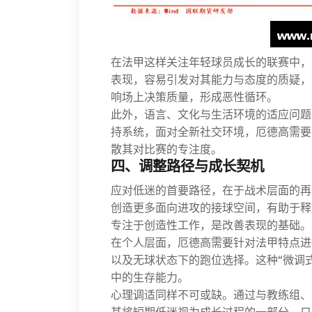
在法甲这样关注年轻球员成长的联赛中，
表现，容易引发对其能力与态度的质疑，
响场上决策质量，形成恶性循环。
此外，语言、文化与生活环境的适应问题
持系统，面对全新社交环境，厄德高需要
散其对比赛的专注度。
四、调整路径与成长契机
应对低迷的首要路径，在于战术层面的再
创造更多面向进攻的接球空间，有助于释
专注于创造性工作，是改善表现的基础。
在个人层面，厄德高需要针对法甲特点进
以及无球状态下的跑位选择。这种“微调
中的生存能力。
心理调适同样不可或缺。通过与教练组、