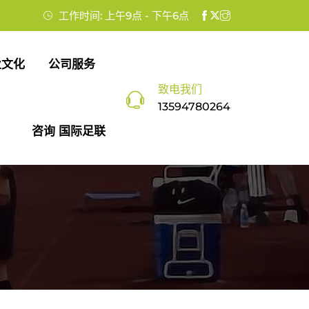
工作时间: 上午9点 - 下午6点
业文化
公司服务
致电我们
13594780264
咨询 国际足联