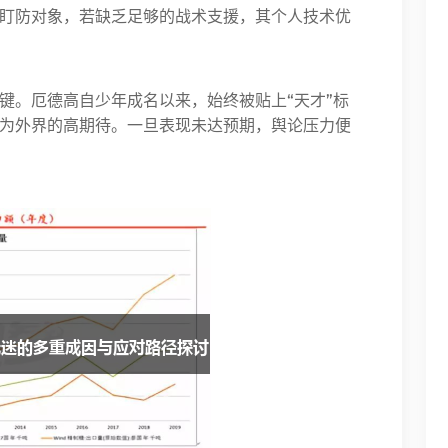
盯防对象，若缺乏足够的战术支援，其个人技术优
键。厄德高自少年成名以来，始终被贴上“天才”标
为外界的高期待。一旦表现未达预期，舆论压力便