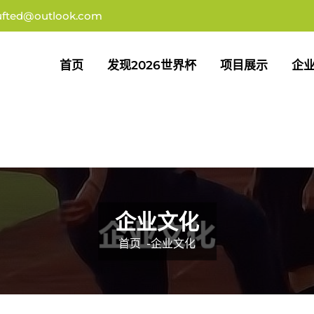
ufted@outlook.com
首页
发现2026世界杯
项目展示
企
企业文化
首页
-
企业文化