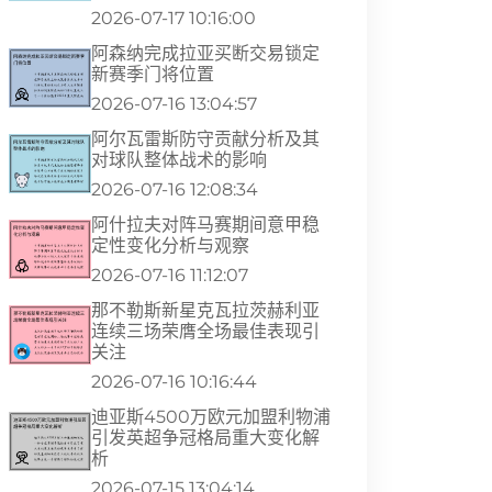
2026-07-17 10:16:00
阿森纳完成拉亚买断交易锁定
新赛季门将位置
2026-07-16 13:04:57
阿尔瓦雷斯防守贡献分析及其
对球队整体战术的影响
2026-07-16 12:08:34
阿什拉夫对阵马赛期间意甲稳
定性变化分析与观察
2026-07-16 11:12:07
那不勒斯新星克瓦拉茨赫利亚
连续三场荣膺全场最佳表现引
关注
2026-07-16 10:16:44
迪亚斯4500万欧元加盟利物浦
引发英超争冠格局重大变化解
析
2026-07-15 13:04:14