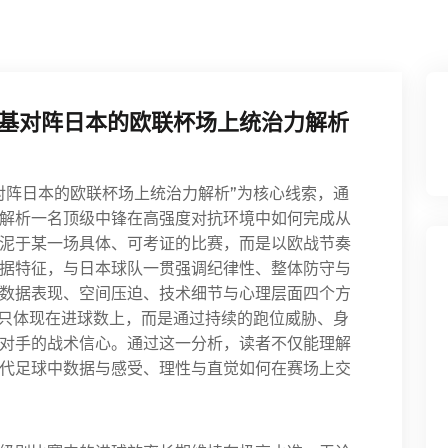
基对阵日本的欧联杯场上统治力解析
对阵日本的欧联杯场上统治力解析”为核心线索，通
解析一名顶级中锋在高强度对抗环境中如何完成从
泥于某一场具体、可考证的比赛，而是以欧战节奏
据特征，与日本球队一贯强调纪律性、整体防守与
数据表现、空间压迫、技术细节与心理层面四个方
不只体现在进球数上，而是通过持续的跑位威胁、身
对手的战术信心。通过这一分析，读者不仅能理解
代足球中数据与感受、理性与直觉如何在赛场上交