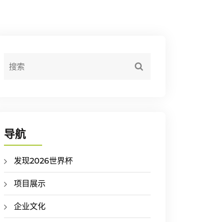
导航
发现2026世界杯
项目展示
企业文化