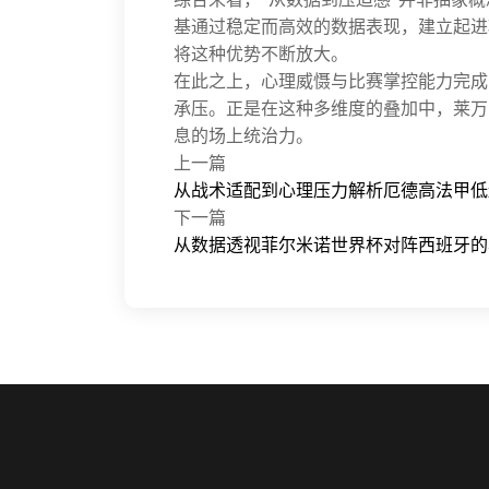
基通过稳定而高效的数据表现，建立起进
将这种优势不断放大。
在此之上，心理威慑与比赛掌控能力完成
承压。正是在这种多维度的叠加中，莱万
息的场上统治力。
上一篇
从战术适配到心理压力解析厄德高法甲低
下一篇
从数据透视菲尔米诺世界杯对阵西班牙的