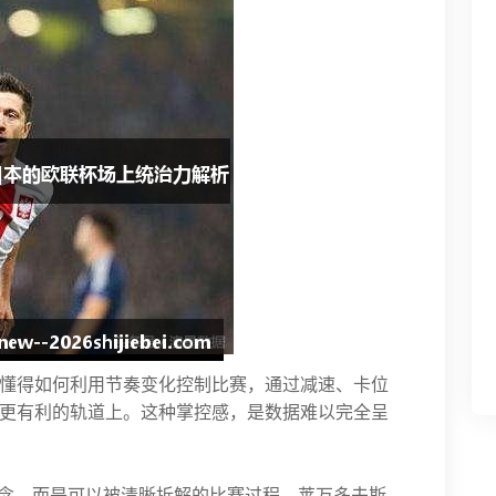
懂得如何利用节奏变化控制比赛，通过减速、卡位
更有利的轨道上。这种掌控感，是数据难以完全呈
概念，而是可以被清晰拆解的比赛过程。莱万多夫斯