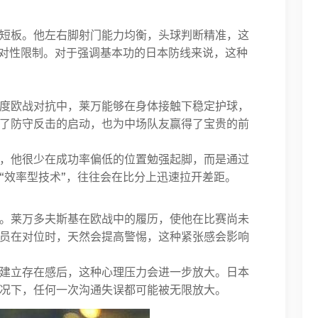
短板。他左右脚射门能力均衡，头球判断精准，这
针对性限制。对于强调基本功的日本防线来说，这种
度欧战对抗中，莱万能够在身体接触下稳定护球，
了防守反击的启动，也为中场队友赢得了宝贵的前
，他很少在成功率偏低的位置勉强起脚，而是通过
“效率型技术”，往往会在比分上迅速拉开差距。
。莱万多夫斯基在欧战中的履历，使他在比赛尚未
员在对位时，天然会提高警惕，这种紧张感会影响
建立存在感后，这种心理压力会进一步放大。日本
况下，任何一次沟通失误都可能被无限放大。