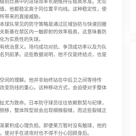
级别比赛中的进球效率长期维持在极高水准。无论
值，他都稳定高于同位置平均线。这种稳定性，使
所带来的直接威胁。
本球队常见的防守策略是通过区域协防与快速回撤
夫斯基在禁区内一触即射的效率极高，这意味着防
化为实质性的失球。
有统治意义。场均成功对抗、争顶成功率以及为队
名列前茅。这些数据说明，他不仅是终结点，也是
空间的理解。他并非始终站在中后卫之间等待传
改变防线的重心。这种移动方式，会迫使对手整体
扯尤为致命。日本防守球员往往依赖默契与纪律，
侧移，整体阵型就会出现细微裂缝，而这些裂缝正
渐累积成心理负担。即便莱万暂时没有触球，他的
，使对手在进攻时也不得不分心回顾身后。