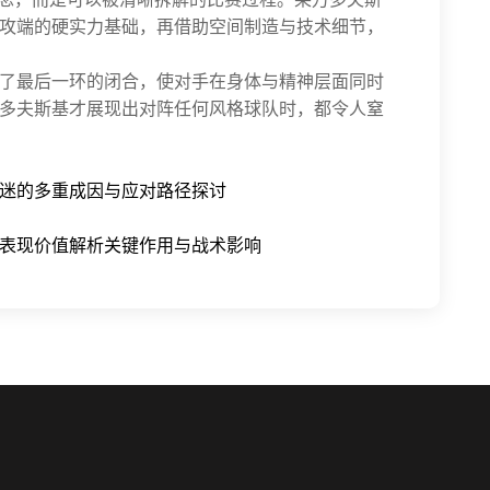
攻端的硬实力基础，再借助空间制造与技术细节，
了最后一环的闭合，使对手在身体与精神层面同时
多夫斯基才展现出对阵任何风格球队时，都令人窒
迷的多重成因与应对路径探讨
表现价值解析关键作用与战术影响