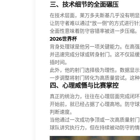
三、技术细节的全面碾压
在技术层面，莱万多夫斯基几乎没有明显
让防守者难以通过“放一侧”的方式进行
全面性意味着防守容错率被进一步压缩。
2026世界杯
背身处理球是他另一项关键能力。在高强
并迅速完成分球或转身射门。这不仅延缓
插时间。
此外，他的射门选择极为理性。数据显示
一步调整将射门转化为高质量尝试。这种
四、心理威慑与比赛掌控
真正的统治力，往往在心理层面完成闭环
开始前，就已经占据了心理高地。防守球
判断速度。
当他通过一次成功争顶或一次高质量射门
球队讲究执行力，但在持续被动防守的情