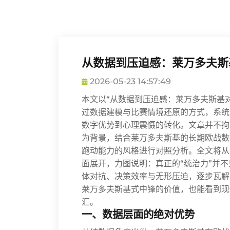
从数据到压迫感：莱万多夫斯
2026-05-23 14:57:49
本文以“从数据到压迫感：莱万多夫斯基
过数据建模与比赛情境还原的方式，系统
数字优势到心理震慑的转化。文章并不拘
为背景，结合莱万多夫斯基的长期欧战数
跑动能力的风格进行对照分析。全文将从
面展开，力图说明：真正的“统治力”并
体对抗、决策效率与无形压迫，逐步瓦解
莱万多夫斯基式中锋的价值，也能看到现
汇。
一、数据层面的绝对优势