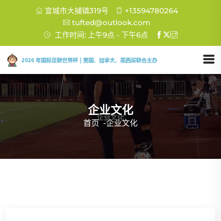
宣城市大捕镇319号
+13594780264
tufted@outlook.com
工作时间: 上午9点 - 下午6点
企业文化
首页
-
企业文化