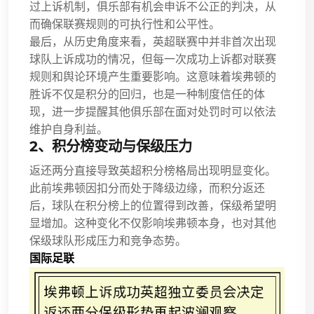
过上诉机制，俱乐部有机会申诉不公正的判决，从
而确保联赛规则的可执行性和公平性。
最后，从历史角度来看，英超联赛中并非首次出现
球队上诉成功的情况，但每一次成功上诉都对联赛
规则和舆论环境产生重要影响。这意味着埃弗顿的
胜诉不仅是积分的回归，也是一种制度信任的体
现，进一步提醒其他俱乐部在面对处罚时可以依法
维护自身利益。
2、积分榜变动与保级压力
返还两分直接导致英超积分榜格局出现明显变化。
此前埃弗顿因扣分而处于降级边缘，而积分返还
后，球队在积分榜上的位置得到改善，保级希望明
显增加。这种变化不仅影响埃弗顿本身，也对其他
保级球队形成压力和竞争态势。
国际足联