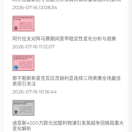
2026-07-16 12:08:34
阿什拉夫对阵马赛期间意甲稳定性变化分析与观察
2026-07-16 11:12:07
那不勒斯新星克瓦拉茨赫利亚连续三场荣膺全场最佳
表现引关注
2026-07-16 10:16:44
迪亚斯4500万欧元加盟利物浦引发英超争冠格局重大
变化解析