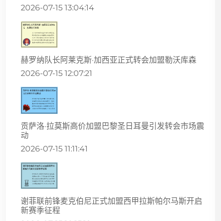
2026-07-15 13:04:14
赫罗纳队长阿莱克斯·加西亚正式转会加盟勒沃库森
2026-07-15 12:07:21
贡萨洛·拉莫斯高价加盟巴黎圣日耳曼引发转会市场震
动
2026-07-15 11:11:41
谢菲联前锋麦克伯尼正式加盟西甲拉斯帕尔马斯开启
新赛季征程