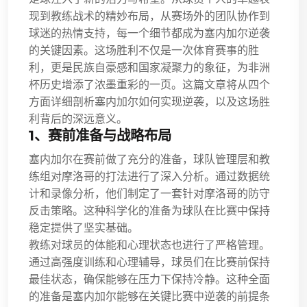
现到教练战术的精妙布局，从赛场外的团队协作到
球迷的热情支持，每一个细节都成为塞内加尔逆袭
的关键因素。这场胜利不仅是一次体育赛事的胜
利，更是民族自豪感和国家凝聚力的象征，为非洲
杯历史增添了浓墨重彩的一页。这篇文章将从四个
方面详细剖析塞内加尔如何实现逆袭，以及这场胜
利背后的深远意义。
1、赛前准备与战略布局
塞内加尔在赛前做了充分的准备，球队管理层和教
练组对摩洛哥的打法进行了深入分析。通过数据统
计和录像分析，他们制定了一套针对摩洛哥的防守
反击策略。这种科学化的准备为球队在比赛中保持
稳定提供了坚实基础。
教练对球员的体能和心理状态也进行了严格管理。
通过高强度训练和心理辅导，球员们在比赛前保持
最佳状态，确保能够在压力下保持冷静。这种全面
的准备是塞内加尔能够在关键比赛中逆袭的前提条