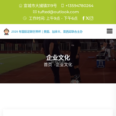
宣城市大捕镇319号
+13594780264
tufted@outlook.com
工作时间: 上午9点 - 下午6点
企业文化
首页
-
企业文化