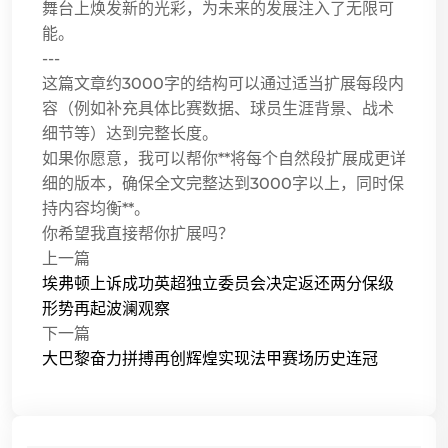
舞台上焕发新的光彩，为未来的发展注入了无限可
能。
---
这篇文章约3000字的结构可以通过适当扩展每段内
容（例如补充具体比赛数据、球员生涯背景、战术
细节等）达到完整长度。
如果你愿意，我可以帮你**将每个自然段扩展成更详
细的版本，确保全文完整达到3000字以上，同时保
持内容均衡**。
你希望我直接帮你扩展吗？
上一篇
埃弗顿上诉成功英超独立委员会决定返还两分保级
形势再起波澜观察
下一篇
大巴黎奋力拼搏再创辉煌实现法甲赛场历史连冠