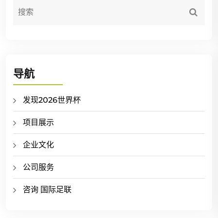
导航
发现2026世界杯
项目展示
企业文化
公司服务
咨询 国际足联