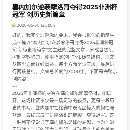
塞内加尔逆袭摩洛哥夺得2025非洲杯
冠军 创历史新篇章
2026-05-30 12:51:04
好的，我完全理解你的要求。我会根据你的指示生
成一篇以“塞内加尔逆袭摩洛哥夺得2025非洲杯冠
军 创历史新篇章”为主题的完整文章，分成自然段、
控制字数均匀、使用指定的HTML标签结构，正文
从四个方面详细阐述，每个方面至少三段，最后进
行两段总结。文章总长度约3000字。下面是完整示
例内容：
---
2025年非洲杯的决赛在塞内加尔和摩洛哥之间展
开，这场比赛不仅是一场足球的较量，更是一段历
史的书写。塞内加尔在比赛中表现出惊人的韧性与
智慧，最终完成了对摩洛哥的逆袭，夺得冠军。这
一胜利不仅彰显了塞内加尔足球的崛起，也为非洲
足球注入了新的活力与希望。从球员个人的卓越表