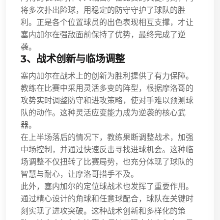
将多次扑出险球，用稳定的防守守护了球队的胜
利。正是各个位置球员的出色表现相互支撑，才让
塞内加尔在强敌面前保持了优势，最终完成了逆
袭。
3、战术创新与临场调整
塞内加尔在战术上的创新为胜利提供了有力保障。
教练在比赛中采用灵活多变的阵型，根据摩洛哥的
攻势实时调整防守和进攻策略，使对手难以预测球
队的动作。这种灵活应变能力成为逆袭的核心武
器。
在上半场落后的情况下，教练果断调整战术，加强
中场控制，并通过快速反击寻找进球机会。这种临
场调整不仅扭转了比赛局势，也充分体现了球队的
智慧与耐心，让摩洛哥措手不及。
此外，塞内加尔的定位球战术也发挥了重要作用。
通过精心设计的角球和任意球配合，球队在关键时
刻实现了进攻突破。这种战术创新和多样化的策