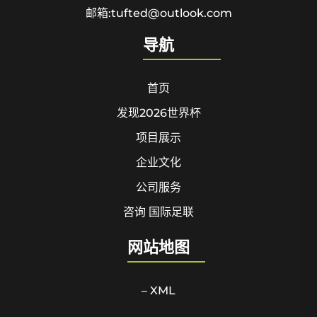
邮箱:tufted@outlook.com
导航
首页
发现2026世界杯
项目展示
企业文化
公司服务
咨询 国际足联
网站地图
– XML