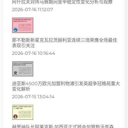
阿什拉夫对阵马赛期间意甲稳定性变化分析与观察
2026-07-16 11:12:07
那不勒斯新星克瓦拉茨赫利亚连续三场荣膺全场最佳
表现引关注
2026-07-16 10:16:44
迪亚斯4500万欧元加盟利物浦引发英超争冠格局重大
变化解析
2026-07-15 13:04:14
赫罗纳队长阿莱克斯·加西亚正式转会加盟勒沃库森