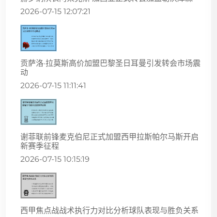
2026-07-15 12:07:21
贡萨洛·拉莫斯高价加盟巴黎圣日耳曼引发转会市场震
动
2026-07-15 11:11:41
谢菲联前锋麦克伯尼正式加盟西甲拉斯帕尔马斯开启
新赛季征程
2026-07-15 10:15:19
西甲焦点战战术执行力对比分析球队表现与胜负关系