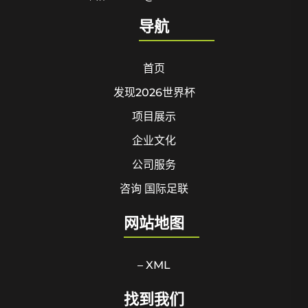
导航
首页
发现2026世界杯
项目展示
企业文化
公司服务
咨询 国际足联
网站地图
– XML
找到我们