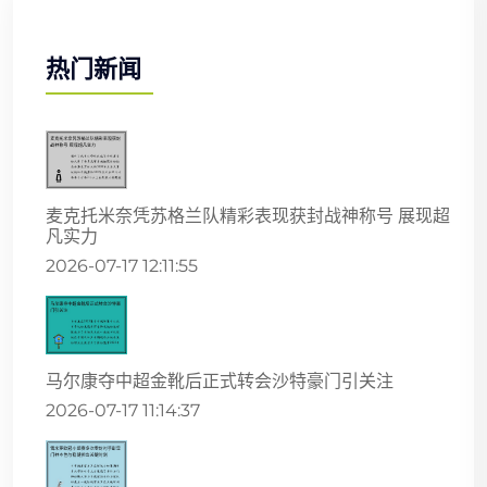
热门新闻
麦克托米奈凭苏格兰队精彩表现获封战神称号 展现超
凡实力
2026-07-17 12:11:55
马尔康夺中超金靴后正式转会沙特豪门引关注
2026-07-17 11:14:37