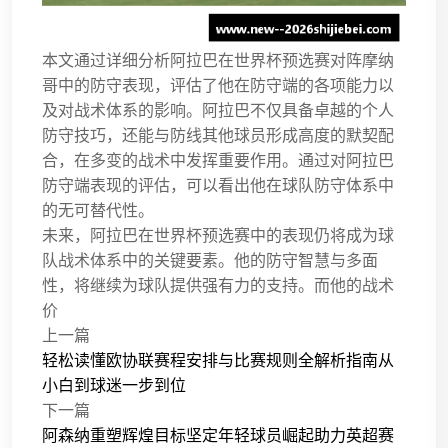
本文通过详细分析阿拉巴在世界杯预选赛对阵摩纳
哥中的防守表现，评估了他在防守端的各项能力以
及对战术体系的影响。阿拉巴不仅具备卓越的个人
防守技巧，还能与防线其他球员形成高度的默契配
合，在多变的战术中发挥重要作用。通过对阿拉巴
防守端表现的评估，可以看出他在球队防守体系中
的无可替代性。
未来，阿拉巴在世界杯预选赛中的表现仍将成为球
队战术体系中的关键要素。他的防守智慧与多面
性，将继续为球队提供强有力的支持。而他的战术
价
上一篇
轻松读懂欧协联赛程安排与比赛规则全解析指南从
小白到球迷一步到位
下一篇
阿森纳重塑辉煌目标坚定年轻球员崛起助力英超赛