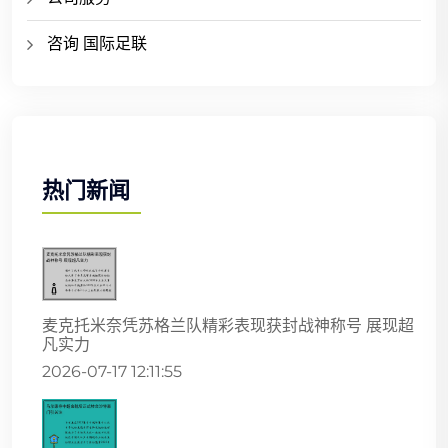
咨询 国际足联
热门新闻
麦克托米奈凭苏格兰队精彩表现获封战神称号 展现超
凡实力
2026-07-17 12:11:55