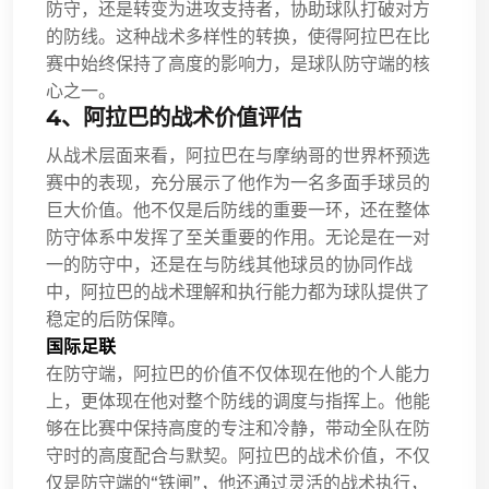
防守，还是转变为进攻支持者，协助球队打破对方
的防线。这种战术多样性的转换，使得阿拉巴在比
赛中始终保持了高度的影响力，是球队防守端的核
心之一。
4、阿拉巴的战术价值评估
从战术层面来看，阿拉巴在与摩纳哥的世界杯预选
赛中的表现，充分展示了他作为一名多面手球员的
巨大价值。他不仅是后防线的重要一环，还在整体
防守体系中发挥了至关重要的作用。无论是在一对
一的防守中，还是在与防线其他球员的协同作战
中，阿拉巴的战术理解和执行能力都为球队提供了
稳定的后防保障。
国际足联
在防守端，阿拉巴的价值不仅体现在他的个人能力
上，更体现在他对整个防线的调度与指挥上。他能
够在比赛中保持高度的专注和冷静，带动全队在防
守时的高度配合与默契。阿拉巴的战术价值，不仅
仅是防守端的“铁闸”，他还通过灵活的战术执行，