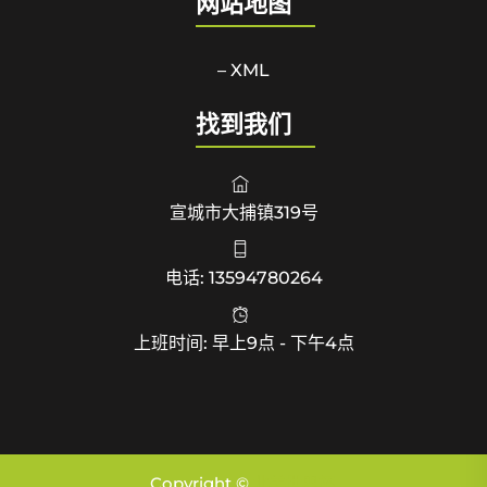
网站地图
– XML
找到我们
宣城市大捕镇319号
电话: 13594780264
上班时间: 早上9点 - 下午4点
Copyright ©
北美世界杯
.