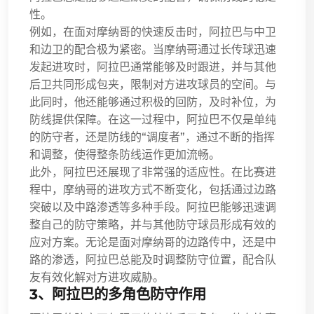
性。
例如，在面对摩纳哥的快速反击时，阿拉巴与中卫
和边卫的配合极为紧密。当摩纳哥通过长传球迅速
发起进攻时，阿拉巴通常能够及时跟进，并与其他
后卫共同形成包夹，限制对方进攻球员的空间。与
此同时，他还能够通过积极的回防，及时补位，为
防线提供保障。在这一过程中，阿拉巴不仅是单纯
的防守者，还是防线的“调度者”，通过不断的指挥
和调整，使得整条防线运作更加流畅。
此外，阿拉巴还展现了非常强的适应性。在比赛进
程中，摩纳哥的进攻方式不断变化，包括通过边路
突破以及中路渗透等多种手段。阿拉巴能够迅速调
整自己的防守策略，并与其他防守球员形成有效的
应对方案。无论是面对摩纳哥的边路传中，还是中
路的渗透，阿拉巴总能及时调整防守位置，配合队
友有效化解对方进攻威胁。
3、阿拉巴的多角色防守作用