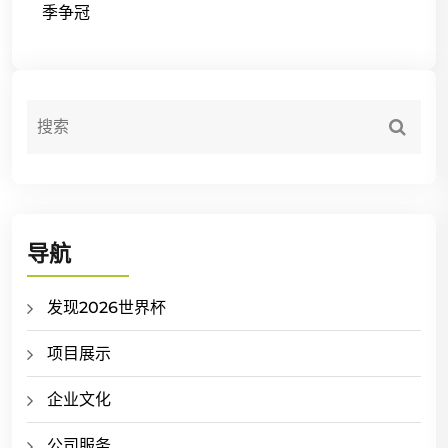
季争冠
导航
发现2026世界杯
项目展示
企业文化
公司服务