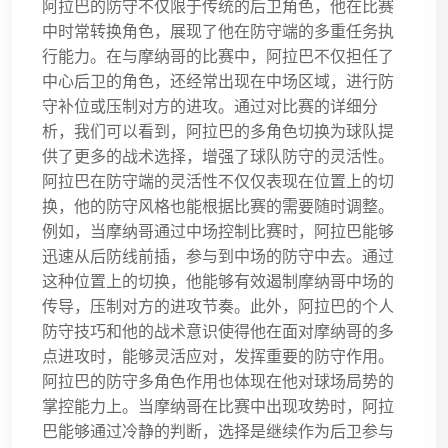
阿拉巴的防守不仅限于传统的后卫角色，他在比赛
中时常转换角色，展现了他在防守端的多重任务执
行能力。在与摩纳哥的比赛中，阿拉巴不仅担任了
中心后卫的角色，还经常出现在中场区域，进行防
守补位或压制对方的进攻。通过对比赛的详细分
析，我们可以看到，阿拉巴的多角色切换为球队提
供了更多的战术选择，增强了球队防守的灵活性。
阿拉巴在防守端的灵活性不仅仅表现在位置上的切
换，他的防守风格也能根据比赛的需要随时调整。
例如，当摩纳哥通过中场控制比赛时，阿拉巴能够
迅速从后防线前插，参与到中场的防守中去。通过
这种位置上的切换，他能够有效遏制摩纳哥中场的
传导，压制对方的进攻节奏。此外，阿拉巴的个人
防守技巧和他的战术意识使得他在面对摩纳哥的多
点进攻时，能够灵活应对，发挥重要的防守作用。
阿拉巴的防守多角色作用也体现在他对球场局势的
掌控能力上。当摩纳哥在比赛中出现攻势时，阿拉
巴能够通过冷静的判断，选择是继续作为后卫参与