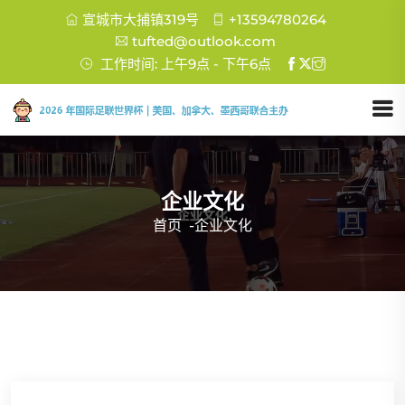
宣城市大捕镇319号
+13594780264
tufted@outlook.com
工作时间: 上午9点 - 下午6点
企业文化
首页
-
企业文化