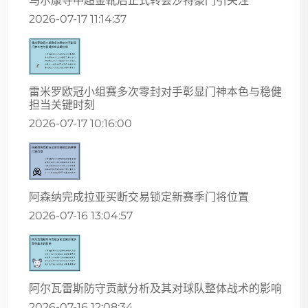
马尔康夺中超金靴后正式转会沙特豪门引关注
2026-07-17 11:14:37
雷米罗欧冠小组赛多次零封对手彰显门神本色与稳健
担当关键时刻
2026-07-17 10:16:00
阿森纳完成拉亚买断交易锁定新赛季门将位置
2026-07-16 13:04:57
阿尔瓦雷斯防守贡献分析及其对球队整体战术的影响
2026-07-16 12:08:34