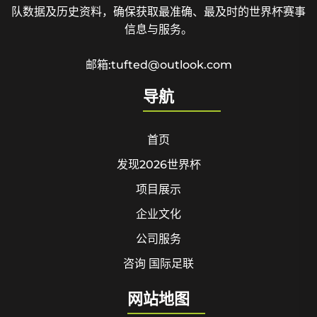
队数据及历史资料，确保获取最准确、最及时的世界杯赛事
信息与服务。
邮箱:tufted@outlook.com
导航
首页
发现2026世界杯
项目展示
企业文化
公司服务
咨询 国际足联
网站地图