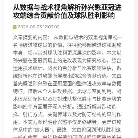
从数据与战术视角解析孙兴慜亚冠进
攻端综合贡献价值及球队胜利影响
2026-06-23 12:03:02
文章摘要的内容： 从数据与战术的双重视角审视一
名顶级进攻球员的价值，往往能够超越进球和助攻
本身，揭示其对球队胜利更深层次的影响。本文以
孙兴慜在亚冠赛场上的进攻表现为研究核心，综合
运用技术统计、战术角色分析与比赛影响评估，系
统解析他在进攻端所展现出的综合贡献价值。文章
首先概述孙兴慜在亚冠层面的整体进攻效率与数据
特征，随后从个人进攻数据、无球与空间利用、战
术体系适配性以及其对球队整体胜率与比赛走势的
影响四个方面展开深入分析。通过拆解其跑动选
择、射门方式、关键传球以及对防守结构的牵制作
用，本文力图说明孙兴慜不仅是终结者，更是进攻
体系中的“放大器”。最终，文章将回到球队胜利这
一核心命题，总结孙兴慜如何通过稳定而高效的进