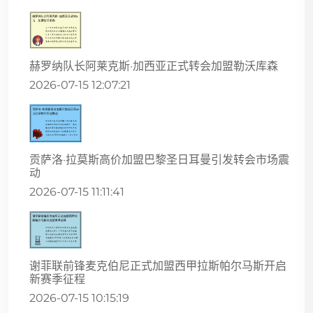
赫罗纳队长阿莱克斯·加西亚正式转会加盟勒沃库森
2026-07-15 12:07:21
贡萨洛·拉莫斯高价加盟巴黎圣日耳曼引发转会市场震
动
2026-07-15 11:11:41
谢菲联前锋麦克伯尼正式加盟西甲拉斯帕尔马斯开启
新赛季征程
2026-07-15 10:15:19