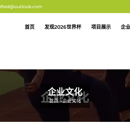
ufted@outlook.com
首页
发现2026世界杯
项目展示
企
企业文化
首页
-
企业文化