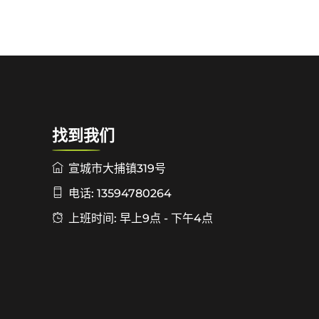
找到我们
宣城市大捕镇319号
电话: 13594780264
上班时间: 早上9点 - 下午4点