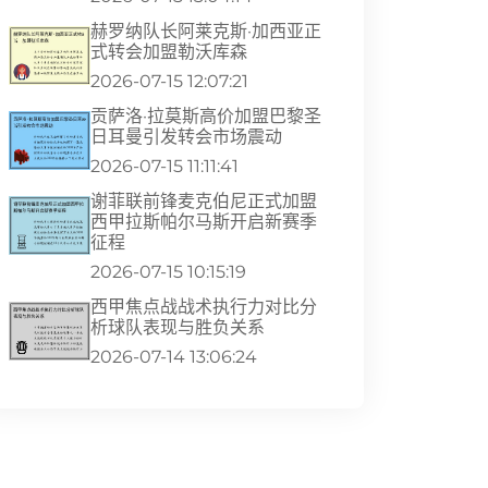
赫罗纳队长阿莱克斯·加西亚正
式转会加盟勒沃库森
2026-07-15 12:07:21
贡萨洛·拉莫斯高价加盟巴黎圣
日耳曼引发转会市场震动
2026-07-15 11:11:41
谢菲联前锋麦克伯尼正式加盟
西甲拉斯帕尔马斯开启新赛季
征程
2026-07-15 10:15:19
西甲焦点战战术执行力对比分
析球队表现与胜负关系
2026-07-14 13:06:24