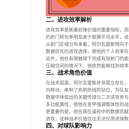
二、进攻效率解析
进攻效率是衡量前锋价值的重要指标，而
的射门转化率明显高于联赛平均水平，说
从射门区域分布来看，阿尔瓦雷斯倾向于
数据优化的进攻选择，使他的个人效率在
此外，他在有限触球下完成有效射门的能
压缩空间的情况下，他依然能够找到效率
三、战术角色价值
在战术层面，阿尔瓦雷斯并非孤立存在，
向移动，牵制了热刺防线的站位，为队友
数据中体现出的关键传球与二次进攻参与
多功能属性，使他在意甲强调整体性的战
更重要的是，他在高位逼抢中的数据贡献
进攻，这种战术价值往往无法仅用进球数
四、对球队影响力