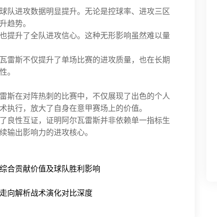
球队进攻数据明显提升。无论是控球率、进攻三区
升趋势。
也提升了全队进攻信心。这种无形影响虽然难以量
瓦雷斯不仅提升了单场比赛的进攻质量，也在长期
性。
雷斯在对阵热刺的比赛中，不仅展现了出色的个人
术执行，放大了自身在意甲赛场上的价值。
了良性互证，证明阿尔瓦雷斯并非依赖单一指标生
续输出影响力的进攻核心。
综合贡献价值及球队胜利影响
走向解析战术演化对比深度