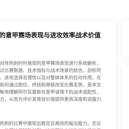
的意甲赛场表现与进攻效率战术价值
对阵热刺时所展现的意甲赛场表现进行系统解析，
过比赛数据、技术指标与战术场景的结合，剖析阿
、进攻选择合理性以及对整体体系的拉动作用。在
如何通过跑位、终结和串联改变比赛走势，是本文
晰地理解阿尔瓦雷斯在意甲语境下的战术适配性，
力，从而为评价其竞技价值提供更具深度和说服力
热刺的比赛中展现出稳定且高效的输出能力。无论