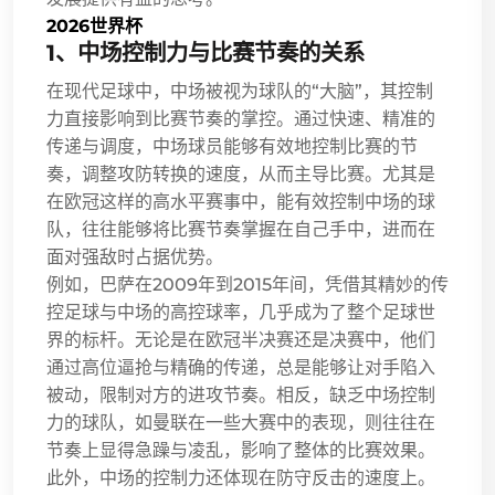
2026世界杯
1、中场控制力与比赛节奏的关系
在现代足球中，中场被视为球队的“大脑”，其控制
力直接影响到比赛节奏的掌控。通过快速、精准的
传递与调度，中场球员能够有效地控制比赛的节
奏，调整攻防转换的速度，从而主导比赛。尤其是
在欧冠这样的高水平赛事中，能有效控制中场的球
队，往往能够将比赛节奏掌握在自己手中，进而在
面对强敌时占据优势。
例如，巴萨在2009年到2015年间，凭借其精妙的传
控足球与中场的高控球率，几乎成为了整个足球世
界的标杆。无论是在欧冠半决赛还是决赛中，他们
通过高位逼抢与精确的传递，总是能够让对手陷入
被动，限制对方的进攻节奏。相反，缺乏中场控制
力的球队，如曼联在一些大赛中的表现，则往往在
节奏上显得急躁与凌乱，影响了整体的比赛效果。
此外，中场的控制力还体现在防守反击的速度上。