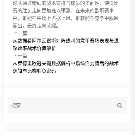
球队通过精细的战术安排与球员的多面性，使得比
赛的胜负走向更加难以预测。在未来的欧冠赛事
中，谁能在中场上占据上风，谁就能在竞争中脱颖
而出，最终走向荣耀。
上一篇
从数据看阿尔瓦雷斯对阵热刺的意甲赛场表现与进
攻效率战术价值解析
下一篇
从罗德里欧冠关键数据解析中场统治力背后的战术
逻辑与比赛胜负密码