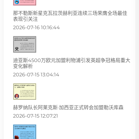
那不勒斯新星克瓦拉茨赫利亚连续三场荣膺全场最佳
表现引关注
2026-07-16 10:16:44
迪亚斯4500万欧元加盟利物浦引发英超争冠格局重大
变化解析
2026-07-15 13:04:14
赫罗纳队长阿莱克斯·加西亚正式转会加盟勒沃库森
2026-07-15 12:07:21