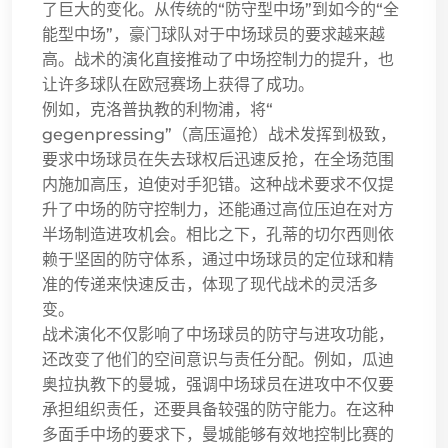
了巨大的变化。从传统的“防守型中场”到如今的“全
能型中场”，豪门球队对于中场球员的要求越来越
高。战术的演化直接推动了中场控制力的提升，也
让许多球队在欧冠赛场上获得了成功。
例如，克洛普执教的利物浦，将“
gegenpressing”（高压逼抢）战术发挥到极致，
要求中场球员在失去球权后迅速反抢，在全场范围
内施加高压，迫使对手犯错。这种战术要求不仅提
升了中场的防守控制力，还能通过高位压迫在对方
半场制造进攻机会。相比之下，孔蒂的切尔西则依
赖于坚固的防守体系，通过中场球员的定位球和精
准的传递来快速反击，体现了现代战术的灵活多
变。
战术演化不仅影响了中场球员的防守与进攻功能，
还改变了他们的空间意识与责任分配。例如，瓜迪
奥拉执教下的曼城，强调中场球员在进攻中不仅要
承担组织责任，还要具备较强的防守能力。在这种
多面手中场的要求下，曼城能够有效地控制比赛的