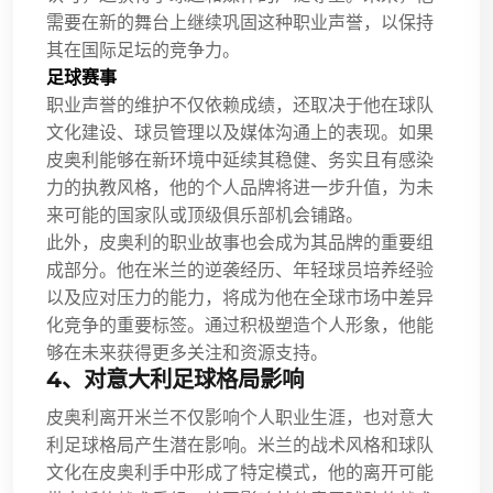
需要在新的舞台上继续巩固这种职业声誉，以保持
其在国际足坛的竞争力。
足球赛事
职业声誉的维护不仅依赖成绩，还取决于他在球队
文化建设、球员管理以及媒体沟通上的表现。如果
皮奥利能够在新环境中延续其稳健、务实且有感染
力的执教风格，他的个人品牌将进一步升值，为未
来可能的国家队或顶级俱乐部机会铺路。
此外，皮奥利的职业故事也会成为其品牌的重要组
成部分。他在米兰的逆袭经历、年轻球员培养经验
以及应对压力的能力，将成为他在全球市场中差异
化竞争的重要标签。通过积极塑造个人形象，他能
够在未来获得更多关注和资源支持。
4、对意大利足球格局影响
皮奥利离开米兰不仅影响个人职业生涯，也对意大
利足球格局产生潜在影响。米兰的战术风格和球队
文化在皮奥利手中形成了特定模式，他的离开可能