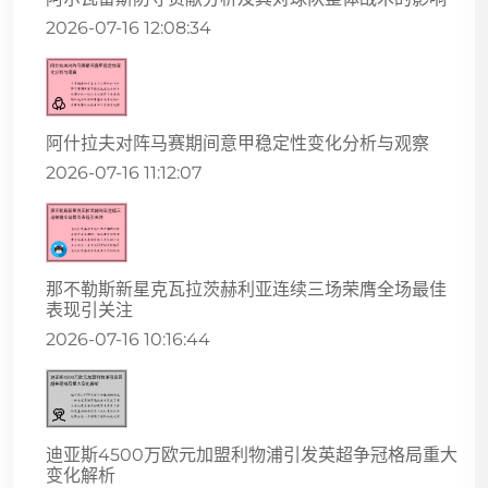
2026-07-16 12:08:34
阿什拉夫对阵马赛期间意甲稳定性变化分析与观察
2026-07-16 11:12:07
那不勒斯新星克瓦拉茨赫利亚连续三场荣膺全场最佳
表现引关注
2026-07-16 10:16:44
迪亚斯4500万欧元加盟利物浦引发英超争冠格局重大
变化解析