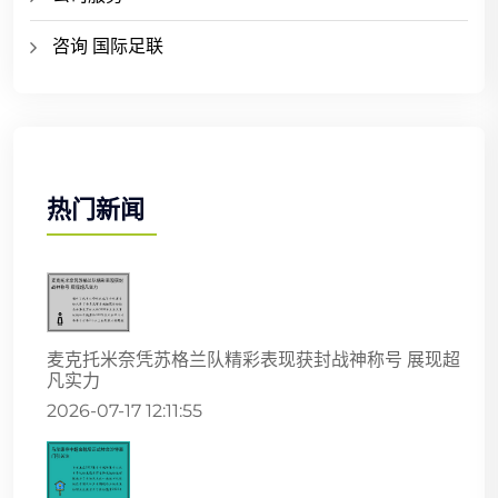
咨询 国际足联
热门新闻
麦克托米奈凭苏格兰队精彩表现获封战神称号 展现超
凡实力
2026-07-17 12:11:55