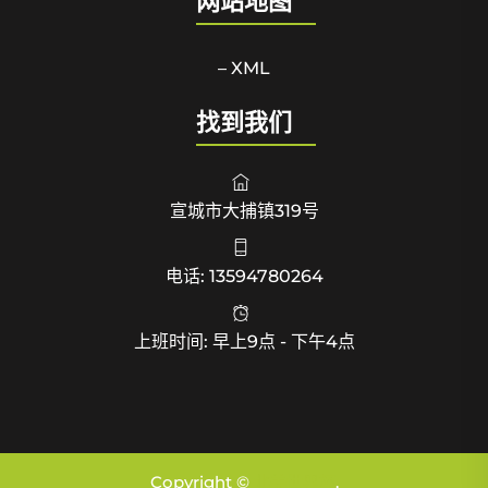
网站地图
– XML
找到我们
宣城市大捕镇319号
电话: 13594780264
上班时间: 早上9点 - 下午4点
Copyright ©
北美世界杯
.