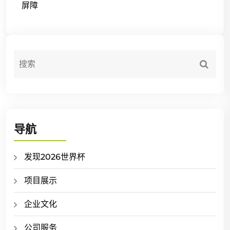
屏障
导航
发现2026世界杯
项目展示
企业文化
公司服务