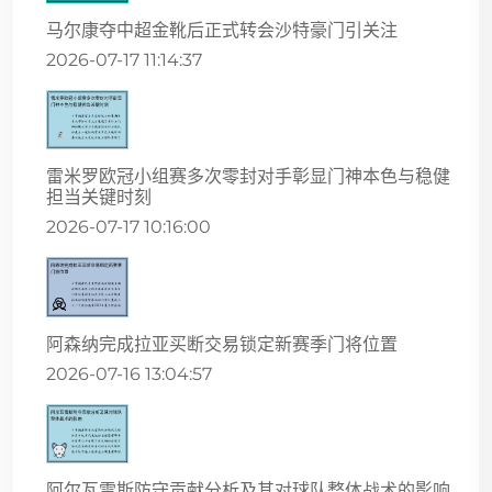
马尔康夺中超金靴后正式转会沙特豪门引关注
2026-07-17 11:14:37
雷米罗欧冠小组赛多次零封对手彰显门神本色与稳健
担当关键时刻
2026-07-17 10:16:00
阿森纳完成拉亚买断交易锁定新赛季门将位置
2026-07-16 13:04:57
阿尔瓦雷斯防守贡献分析及其对球队整体战术的影响