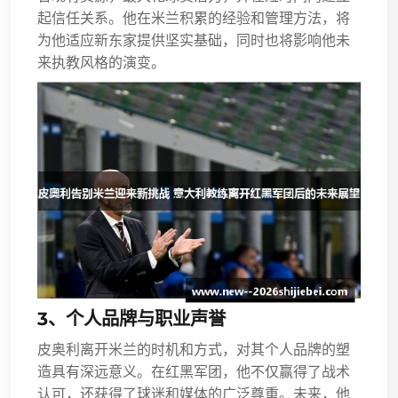
起信任关系。他在米兰积累的经验和管理方法，将
为他适应新东家提供坚实基础，同时也将影响他未
来执教风格的演变。
3、个人品牌与职业声誉
皮奥利离开米兰的时机和方式，对其个人品牌的塑
造具有深远意义。在红黑军团，他不仅赢得了战术
认可，还获得了球迷和媒体的广泛尊重。未来，他