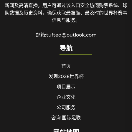
新闻及高清直播。用户可通过该入口安全访问购票系统、球
队数据及历史资料，确保获取最准确、最及时的世界杯赛事
信息与服务。
邮箱:tufted@outlook.com
导航
首页
发现2026世界杯
项目展示
企业文化
公司服务
咨询 国际足联